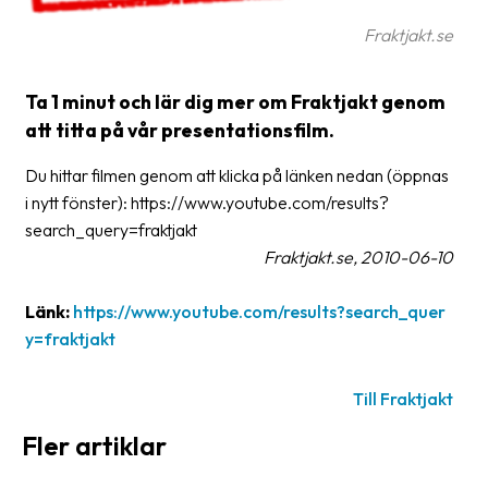
frågor
Fraktjakt.se
&
svar
Ta 1 minut och lär dig mer om Fraktjakt genom
Ordlista
att titta på vår presentationsfilm.
Paketering
Du hittar filmen genom att klicka på länken nedan (öppnas
Frakthandlingar
i nytt fönster): https://www.youtube.com/results?
search_query=fraktjakt
Skrivarinställningar
Fraktjakt.se, 2010-06-10
Tulldeklarationer
Länk:
https://www.youtube.com/results?search_quer
Leveransvillkor
y=fraktjakt
Upphämtningar
Till Fraktjakt
Manualer
Fler artiklar
Nedladdningar