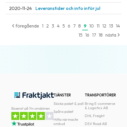
oss
2020-11-24
Leveranstider och info inför jul
Villkor
föregående
1
2
3
4
5
6
7
8
9
10
11
12
13
14
Allmänna
15
16
17
18
nästa
villkor
Integritet
Förbjudet
och
farligt
innehåll
TJÄNSTER
TRANSPORTÖRER
Skicka paket & pall
Bring E-commerce
& Logistics AB
Baserat på 1tn omdömen
Spåra paket
DHL Freight
Hitta närmaste
ombud
DSV Road AB