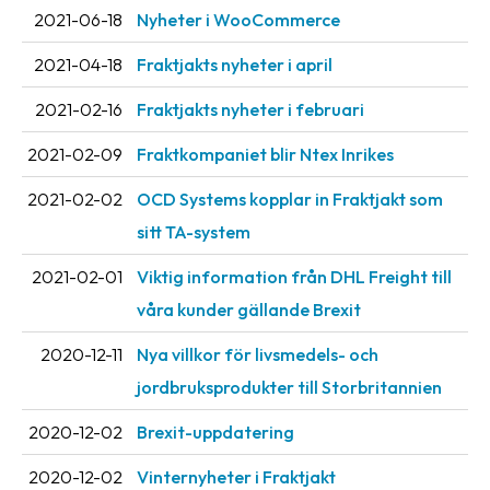
Streckkodsläsare
2021-06-18
Nyheter i WooCommerce
Kundtjänst
2021-04-18
Fraktjakts nyheter i april
Om
2021-02-16
Fraktjakts nyheter i februari
företaget
2021-02-09
Fraktkompaniet blir Ntex Inrikes
Om
2021-02-02
OCD Systems kopplar in Fraktjakt som
Fraktjakt
sitt TA-system
Pressrum
2021-02-01
Viktig information från DHL Freight till
Medarbetare
våra kunder gällande Brexit
Jobb
2020-12-11
Nya villkor för livsmedels- och
&
jordbruksprodukter till Storbritannien
karriär
2020-12-02
Brexit-uppdatering
Nyhetsarkiv
2020-12-02
Vinternyheter i Fraktjakt
Kontakta