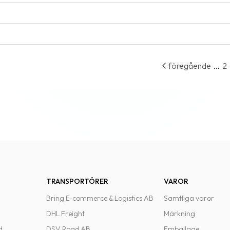
...
föregående
2
TRANSPORTÖRER
VAROR
Bring E-commerce & Logistics AB
Samtliga varor
DHL Freight
Märkning
d
DSV Road AB
Emballage