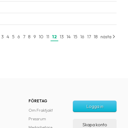
3
4
5
6
7
8
9
10
11
12
13
14
15
16
17
18
nästa
FÖRETAG
Logga in
Om Fraktjakt
Pressrum
Skapa konto
Medarbetare