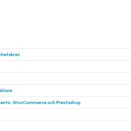
nyhetsbrev
äklare
gento, WooCommerce och Prestashop