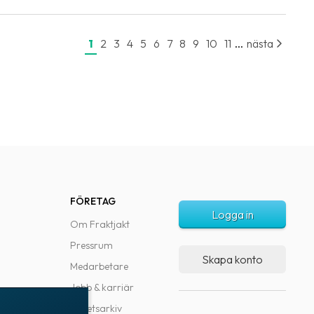
...
1
2
3
4
5
6
7
8
9
10
11
nästa
FÖRETAG
Logga in
Om Fraktjakt
Pressrum
Skapa konto
Medarbetare
Jobb & karriär
Nyhetsarkiv