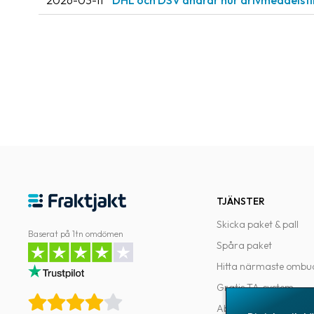
2026-03-11
DHL och DSV ändrar hur drivmeddelsti
TJÄNSTER
Skicka paket & pall
Baserat på 1tn omdömen
Spåra paket
Hitta närmaste ombu
Gratis TA-system
Abonnemang