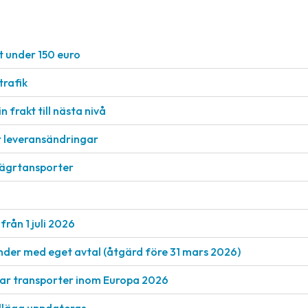
t under 150 euro
rafik
n frakt till nästa nivå
r leveransändringar
vägrtansporter
från 1 juli 2026
nder med eget avtal (åtgärd före 31 mars 2026)
rkar transporter inom Europa 2026