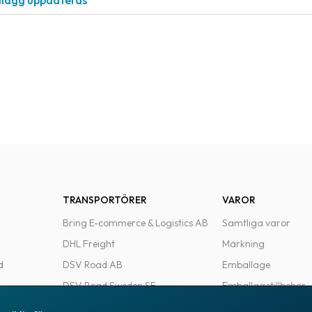
llägg uppdateras
TRANSPORTÖRER
VAROR
Bring E-commerce & Logistics AB
Samtliga varor
DHL Freight
Märkning
d
DSV Road AB
Emballage
DSV Road Sweden SE
Emballagetillbehör
FedEx
Kontorsvaror