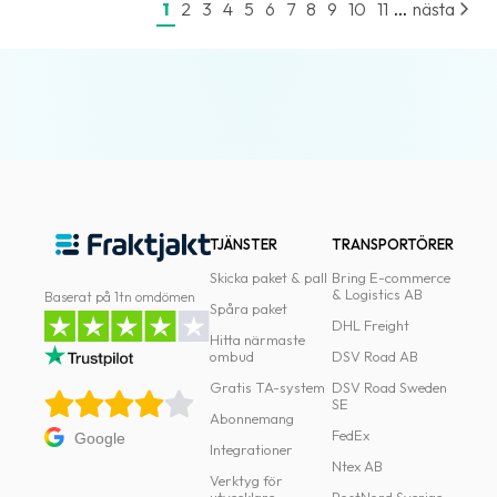
...
1
2
3
4
5
6
7
8
9
10
11
nästa
TJÄNSTER
TRANSPORTÖRER
Skicka paket & pall
Bring E-commerce
& Logistics AB
Baserat på 1tn omdömen
Spåra paket
DHL Freight
Hitta närmaste
ombud
DSV Road AB
Gratis TA-system
DSV Road Sweden
SE
Abonnemang
FedEx
Google
Integrationer
Ntex AB
Verktyg för