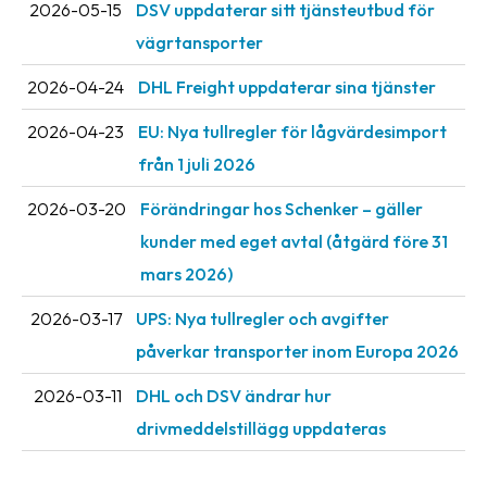
2026-05-15
DSV uppdaterar sitt tjänsteutbud för
oss
vägrtansporter
Villkor
2026-04-24
DHL Freight uppdaterar sina tjänster
Allmänna
2026-04-23
EU: Nya tullregler för låg­värdesimport
villkor
från 1 juli 2026
Integritet
2026-03-20
Förändringar hos Schenker – gäller
Förbjudet
kunder med eget avtal (åtgärd före 31
och
mars 2026)
farligt
innehåll
2026-03-17
UPS: Nya tullregler och avgifter
påverkar transporter inom Europa 2026
2026-03-11
DHL och DSV ändrar hur
drivmeddelstillägg uppdateras