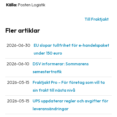
Streckkodsläsare
Källa:
Posten Logistik
Kundtjänst
Till Fraktjakt
Om
Fler artiklar
företaget
Om
2026-06-30
EU slopar tullfrihet för e-handelspaket
Fraktjakt
under 150 euro
Pressrum
2026-06-10
DSV informerar: Sommarens
semestertrafik
Medarbetare
Jobb
2026-05-15
Fraktjakt Pro – För företag som vill ta
&
sin frakt till nästa nivå
karriär
2026-05-15
UPS uppdaterar regler och avgifter för
Nyhetsarkiv
leveransändringar
Kontakta