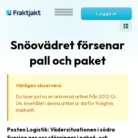
Logga in
Snöovädret försenar
pall och paket
Vänligen observera
Vad
Du läser just nu en arkiverad artikel från 2012-12-
är
04. Innehållet i denna artikel är därför troligtvis
Fraktjakt?
inaktuellt.
Hjälp?
Posten Logistik: Vädersituationen i södra
Vanliga
Sverige ger oss störningar i paket- och