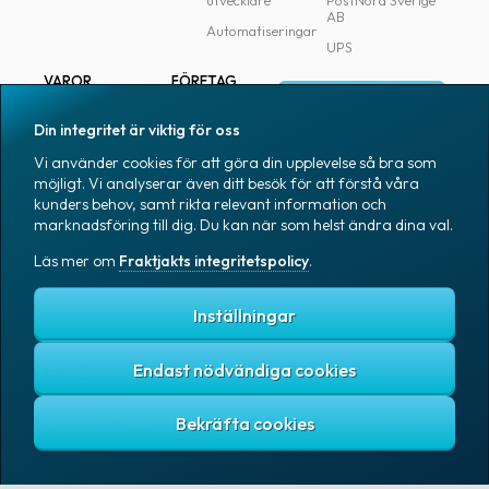
utvecklare
PostNord Sverige
AB
Automatiseringar
UPS
VAROR
FÖRETAG
Logga in
Samtliga varor
Om Fraktjakt
Din integritet är viktig för oss
Märkning
Pressrum
Vi använder cookies för att göra din upplevelse så bra som
Skapa konto
Emballage
Medarbetare
möjligt. Vi analyserar även ditt besök för att förstå våra
kunders behov, samt rikta relevant information och
Emballagetillbehör
Jobb & karriär
marknadsföring till dig. Du kan när som helst ändra dina val.
Kontorsvaror
Nyhetsarkiv
Läs mer om
Fraktjakts integritetspolicy
.
Blogg
Svenska
Kundtjänst
Inställningar
Endast nödvändiga cookies
Fraktjakts integritetspolicy
Allmänna villkor
Cookies
Copyright © 2007 – 2026 Fraktjakt AB. All rights reserved.