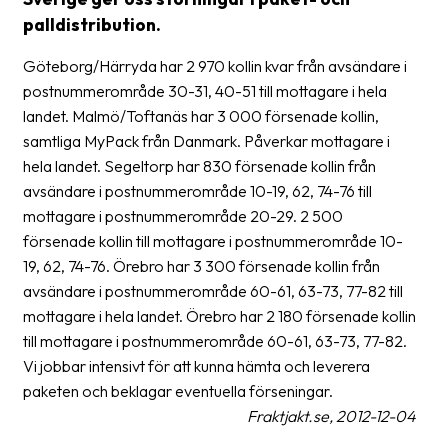
frågor
palldistribution.
&
svar
Göteborg/Härryda har 2 970 kollin kvar från avsändare i
postnummerområde 30-31, 40-51 till mottagare i hela
Ordlista
landet. Malmö/Toftanäs har 3 000 försenade kollin,
samtliga MyPack från Danmark. Påverkar mottagare i
Paketering
hela landet. Segeltorp har 830 försenade kollin från
Frakthandlingar
avsändare i postnummerområde 10-19, 62, 74-76 till
mottagare i postnummerområde 20-29. 2 500
Skrivarinställningar
försenade kollin till mottagare i postnummerområde 10-
Tulldeklarationer
19, 62, 74-76. Örebro har 3 300 försenade kollin från
avsändare i postnummerområde 60-61, 63-73, 77-82 till
Leveransvillkor
mottagare i hela landet. Örebro har 2 180 försenade kollin
till mottagare i postnummerområde 60-61, 63-73, 77-82.
Upphämtningar
Vi jobbar intensivt för att kunna hämta och leverera
Manualer
paketen och beklagar eventuella förseningar.
Fraktjakt.se, 2012-12-04
Nedladdningar