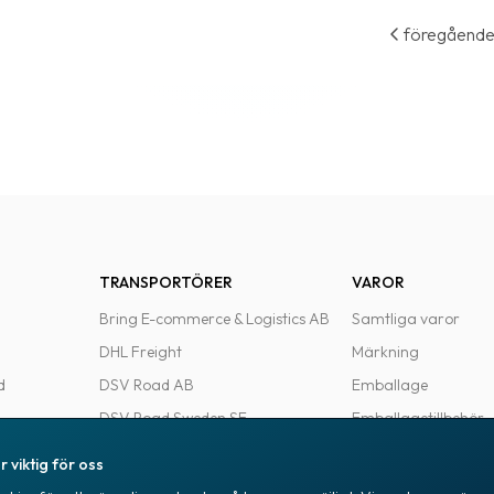
föregåend
TRANSPORTÖRER
VAROR
Bring E-commerce & Logistics AB
Samtliga varor
DHL Freight
Märkning
d
DSV Road AB
Emballage
DSV Road Sweden SE
Emballagetillbehör
FedEx
Kontorsvaror
r viktig för oss
Ntex AB