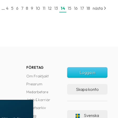
...
e
4
5
6
7
8
9
10
11
12
13
14
15
16
17
18
nästa
FÖRETAG
Logga in
Om Fraktjakt
Pressrum
Skapa konto
Medarbetare
Jobb & karriär
Nyhetsarkiv
Svenska
Blogg