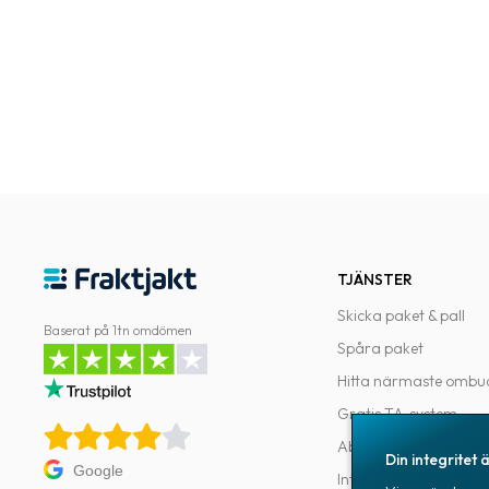
TJÄNSTER
Skicka paket & pall
Baserat på 1tn omdömen
Spåra paket
Hitta närmaste ombu
Gratis TA-system
Abonnemang
Din integritet ä
Google
Integrationer