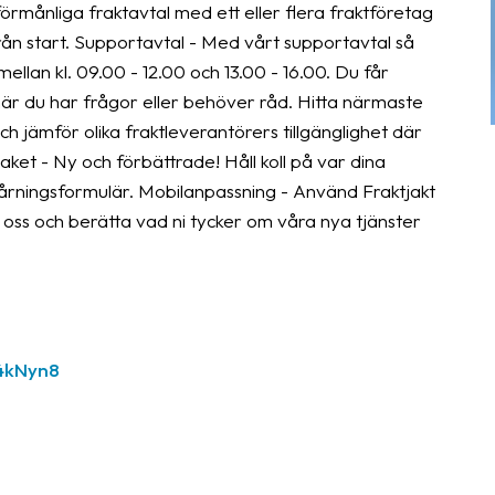
örmånliga fraktavtal med ett eller flera fraktföretag
rån start. Supportavtal - Med vårt supportavtal så
mellan kl. 09.00 - 12.00 och 13.00 - 16.00. Du får
n när du har frågor eller behöver råd. Hitta närmaste
 jämför olika fraktleverantörers tillgänglighet där
paket - Ny och förbättrade! Håll koll på var dina
årningsformulär. Mobilanpassning - Använd Fraktjakt
 oss och berätta vad ni tycker om våra nya tjänster
4kNyn8