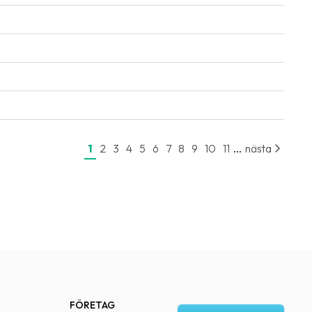
...
1
2
3
4
5
6
7
8
9
10
11
nästa
FÖRETAG