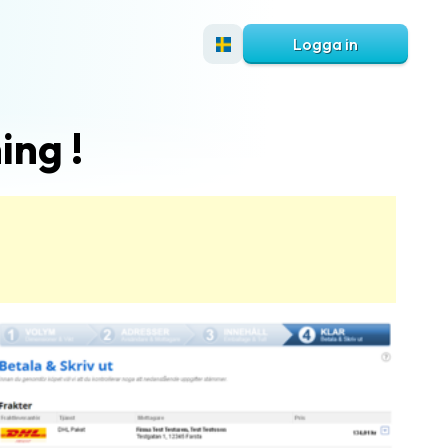
Logga in
ing !