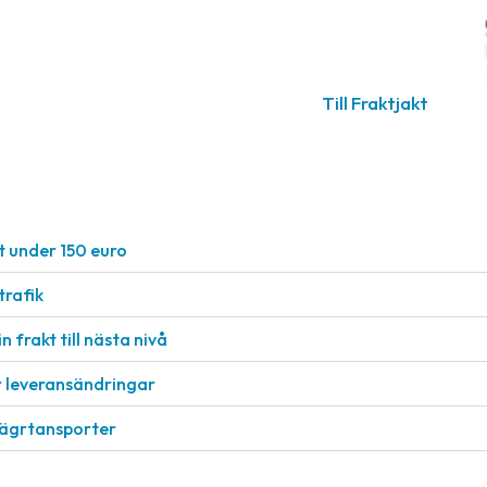
Till Fraktjakt
t under 150 euro
rafik
n frakt till nästa nivå
r leveransändringar
vägrtansporter