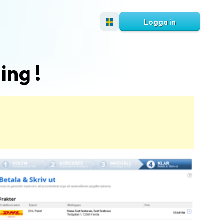
Logga in
ing !