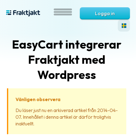
Logga in
EasyCart integrerar
Fraktjakt med
Wordpress
Vad
är
Vänligen observera
Fraktjakt?
Du läser just nu en arkiverad artikel från 2014-04-
07. Innehållet i denna artikel är därför troligtvis
Hjälp?
inaktuellt.
Vanliga