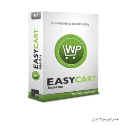
frågor
&
svar
Ordlista
Paketering
Frakthandlingar
Skrivarinställningar
Tulldeklarationer
Leveransvillkor
Upphämtningar
Manualer
Nedladdningar
WP EasyCart