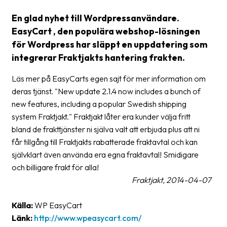
Streckkodsläsare
En glad nyhet till Wordpressanvändare.
Kundtjänst
EasyCart , den populära webshop-lösningen
för Wordpress har släppt en uppdatering som
Om
integrerar Fraktjakts hantering frakten.
företaget
Läs mer på EasyCarts egen sajt för mer information om
Om
deras tjänst. "New update 2.1.4 now includes a bunch of
Fraktjakt
new features, including a popular Swedish shipping
system Fraktjakt." Fraktjakt låter era kunder välja fritt
Pressrum
bland de frakttjänster ni själva valt att erbjuda plus att ni
Medarbetare
får tillgång till Fraktjakts rabatterade fraktavtal och kan
självklart även använda era egna fraktavtal! Smidigare
Jobb
och billigare frakt för alla!
&
Fraktjakt, 2014-04-07
karriär
Nyhetsarkiv
Källa:
WP EasyCart
Länk:
http://www.wpeasycart.com/
Kontakta