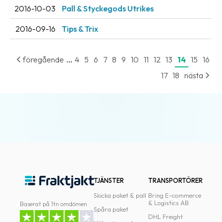
2016-10-03
Pall & Styckegods Utrikes
2016-09-16
Tips & Trix
...
föregående
4
5
6
7
8
9
10
11
12
13
14
15
16
17
18
nästa
TJÄNSTER
TRANSPORTÖRER
Skicka paket & pall
Bring E-commerce
& Logistics AB
Baserat på 1tn omdömen
Spåra paket
DHL Freight