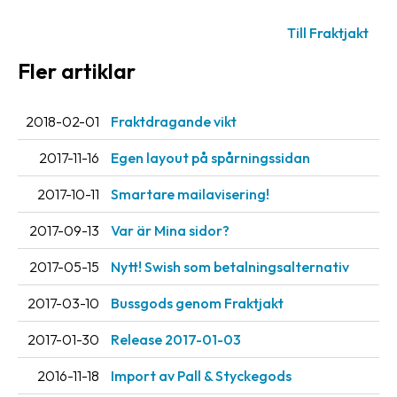
oss
Till Fraktjakt
Villkor
Fler artiklar
Allmänna
villkor
2018-02-01
Fraktdragande vikt
Integritet
2017-11-16
Egen layout på spårningssidan
Förbjudet
2017-10-11
Smartare mailavisering!
och
2017-09-13
Var är Mina sidor?
farligt
innehåll
2017-05-15
Nytt! Swish som betalningsalternativ
2017-03-10
Bussgods genom Fraktjakt
2017-01-30
Release 2017-01-03
2016-11-18
Import av Pall & Styckegods