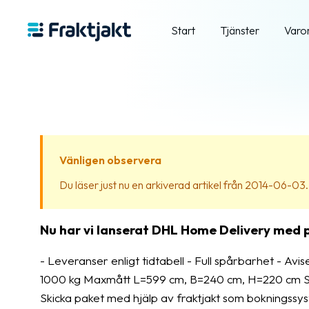
Start
Tjänster
Varo
Vänligen observera
Du läser just nu en arkiverad artikel från 2014-06-03. In
Nu har vi lanserat DHL Home Delivery med på
- Leveranser enligt tidtabell - Full spårbarhet - Avise
1000 kg Maxmått L=599 cm, B=240 cm, H=220 cm Som v
Skicka paket med hjälp av fraktjakt som bokningssyste