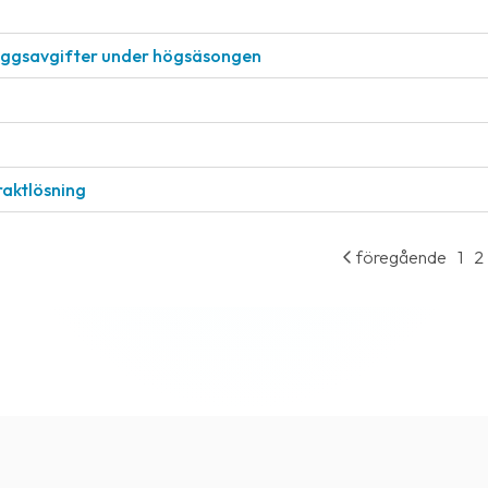
läggsavgifter under högsäsongen
raktlösning
föregående
1
2