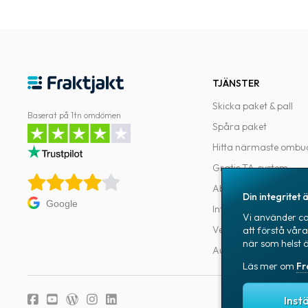
TJÄNSTER
Skicka paket & pall
Baserat på 1tn omdömen
Spåra paket
Hitta närmaste ombu
Gratis TA-system
Abonnemang
Din integritet ä
Google
Integrationer
Vi använder coo
Verktyg för utvecklar
att förstå vår
när som helst 
Automatiseringar
Läs mer om
Fr
Fraktjakts integr
Inst