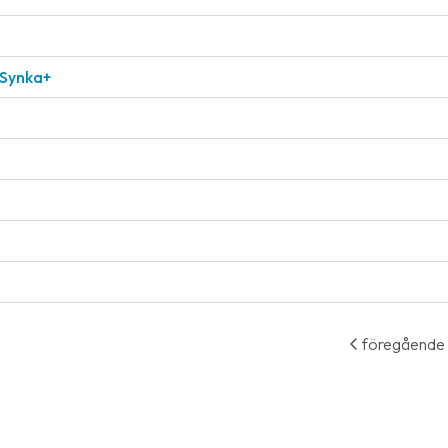
 Synka+
föregående