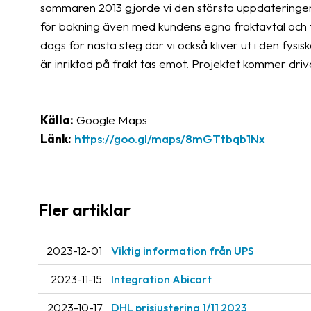
sommaren 2013 gjorde vi den största uppdateringe
för bokning även med kundens egna fraktavtal och f
dags för nästa steg där vi också kliver ut i den fysisk
är inriktad på frakt tas emot. Projektet kommer driv
Källa:
Google Maps
Länk:
https://goo.gl/maps/8mGTtbqb1Nx
Fler artiklar
2023-12-01
Viktig information från UPS
2023-11-15
Integration Abicart
2023-10-17
DHL prisjustering 1/11 2023