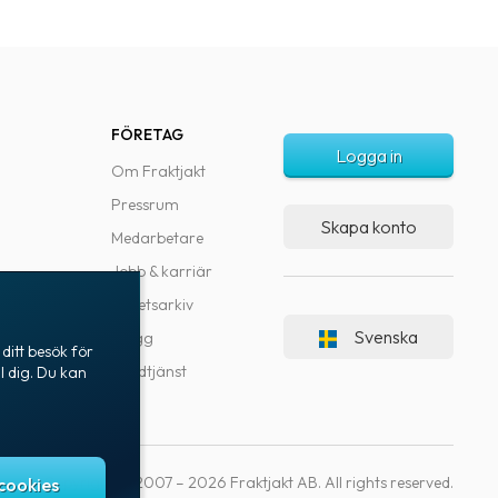
FÖRETAG
Logga in
Om Fraktjakt
Pressrum
Skapa konto
Medarbetare
Jobb & karriär
Nyhetsarkiv
Svenska
Blogg
ditt besök för
Kundtjänst
l dig. Du kan
Copyright © 2007 – 2026 Fraktjakt AB. All rights reserved.