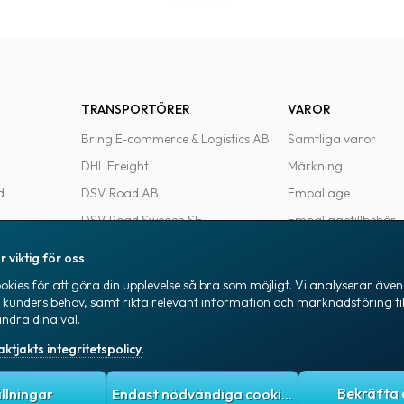
TRANSPORTÖRER
VAROR
Bring E-commerce & Logistics AB
Samtliga varor
DHL Freight
Märkning
d
DSV Road AB
Emballage
DSV Road Sweden SE
Emballagetillbehör
FedEx
Kontorsvaror
r viktig för oss
Ntex AB
kies för att göra din upplevelse så bra som möjligt. Vi analyserar även 
e
PostNord Sverige AB
a kunders behov, samt rikta relevant information och marknadsföring til
ändra dina val.
UPS
aktjakts integritetspolicy
.
itetspolicy
Allmänna villkor
Cookies
ällningar
Endast nödvändiga cookies