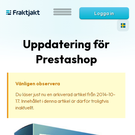
Logga in
Uppdatering för
Prestashop
Vänligen observera
Vad
Du läser just nu en arkiverad artikel från 2014-10-
är
17. Innehållet i denna artikel är därför troligtvis
Fraktjakt?
inaktuellt.
Hjälp?
Vanliga