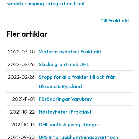
wedish-shipping-integration.html
oss
Villkor
Till Fraktjakt
Fler artiklar
Allmänna
villkor
2022-03-01
Vinterns nyheter i Fraktjakt
Integritet
2022-02-26
Skicka grönt med DHL
Förbjudet
och
2022-02-26
Stopp för alla frakter till och från
farligt
Ukraina & Ryssland
innehåll
2021-11-01
Förändringar Varubrev
2021-10-22
Höstnyheter i Fraktjakt
2021-10-13
DHL multishipping stänger
2021-09-30
UPS inför upphämtningsavgift och