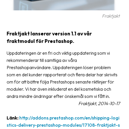
Streckkodsläsare
Kundtjänst
Fraktjakt
Om
Fraktjakt lanserar version 1.1 av vår
företaget
fraktmodul för Prestashop.
Om
Uppdateringen är en fri och viktig uppdatering som vi
Fraktjakt
rekommenderar till samtliga av våra
Prestashopanvändare. Uppdateringen löser problem
Pressrum
som en del kunder rapporterat och flera delar har skrivits
Medarbetare
om för att bättre följa Prestashops senaste riktlinjer för
moduler. Vi har även inkluderat en del kosmetiska och
Jobb
andra mindre ändringar efter önskemål som vi fått in.
&
Fraktjakt, 2014-10-17
karriär
Nyhetsarkiv
Länk:
http://addons.prestashop.com/en/shipping-logi
stics-delivery-prestashop-modules/17108-fraktjakt-s
Kontakta