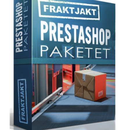
frågor
&
svar
Ordlista
Paketering
Frakthandlingar
Skrivarinställningar
Tulldeklarationer
Leveransvillkor
Upphämtningar
Manualer
Nedladdningar