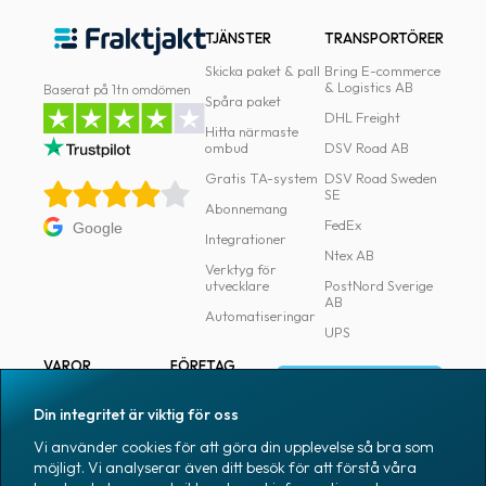
TJÄNSTER
TRANSPORTÖRER
Skicka paket & pall
Bring E-commerce
& Logistics AB
Baserat på 1tn omdömen
Spåra paket
DHL Freight
Hitta närmaste
ombud
DSV Road AB
Gratis TA-system
DSV Road Sweden
SE
Abonnemang
FedEx
Google
Integrationer
Ntex AB
Verktyg för
utvecklare
PostNord Sverige
AB
Automatiseringar
UPS
VAROR
FÖRETAG
Logga in
Samtliga varor
Om Fraktjakt
Din integritet är viktig för oss
Märkning
Pressrum
Vi använder cookies för att göra din upplevelse så bra som
Skapa konto
Emballage
Medarbetare
möjligt. Vi analyserar även ditt besök för att förstå våra