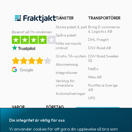
oss
TJÄNSTER
TRANSPORTÖRER
Villkor
Skicka paket & pall
Bring E-commerce
& Logistics AB
Baserat på 1tn omdömen
Allmänna
Spåra paket
DHL Freight
villkor
Hitta närmaste
ombud
DSV Road AB
Integritet
Gratis TA-system
DSV Road Sweden
SE
Förbjudet
Abonnemang
FedEx
Google
och
Integrationer
Ntex AB
farligt
Verktyg för
innehåll
utvecklare
PostNord Sverige
AB
Automatiseringar
UPS
VAROR
FÖRETAG
Logga in
Samtliga varor
Om Fraktjakt
Din integritet är viktig för oss
Märkning
Pressrum
Vi använder cookies för att göra din upplevelse så bra som
Skapa konto