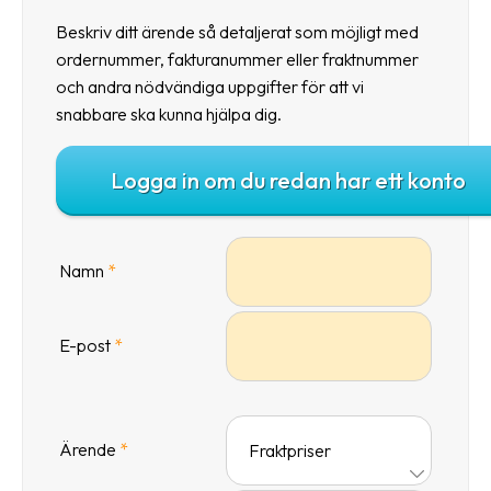
frågor
Beskriv ditt ärende så detaljerat som möjligt med
&
ordernummer, fakturanummer eller fraktnummer
svar
och andra nödvändiga uppgifter för att vi
Ordlista
snabbare ska kunna hjälpa dig.
Paketering
Logga in om du redan har ett konto
Frakthandlingar
Skrivarinställningar
Namn
*
Tulldeklarationer
Leveransvillkor
E-post
*
Upphämtningar
Manualer
Ärende
*
Nedladdningar