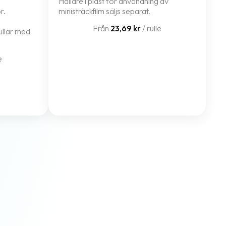
Hållare i plast för användning av
r.
ministräckfilm säljs separat.
Från
23,69 kr
/ rulle
ullar med
e