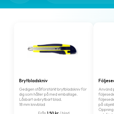
Brytbladskniv
Följese
Gedigen stålförstärkt brytbladskniv för
Använd p
dig som håller på med emballage.
följesede
Låsbart avbrytbart blad.
följesede
18 mm knivblad
på objekt
Öppning 
Från
1,50 kr
/ blad