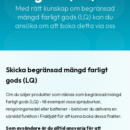
Automatiska
Med rätt kunskap om begränsad
utskrifter
mängd farligt gods (LQ) kan du
Fraktkopplingar
ansöka om att boka detta via oss
Paketeringsoptimering
Print
assistant
Smartare
adresser
Skicka begränsad mängd farligt
gods (LQ)
Frakttjänster
Om du säljer produkter som räknas som begränsad mängd
Frakttjänster
farligt gods (LQ) - till exempel vissa sprayburkar,
i
rengöringsmedel eller batterier - behöver du aktivera en
Fraktjakt
särskild funktion i Fraktjakt för att kunna boka dessa frakter.
Billigare
frakt
Som avsändare är du alltid ansvarig för att