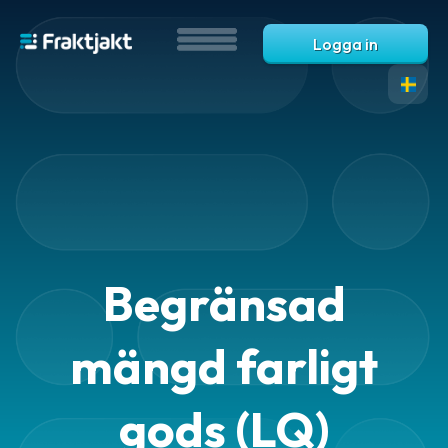
Logga in
Översikt
-
tjänster
Begränsad
Automatiseringar
Automatisering
mängd farligt
Automatiska
gods (LQ)
fraktval