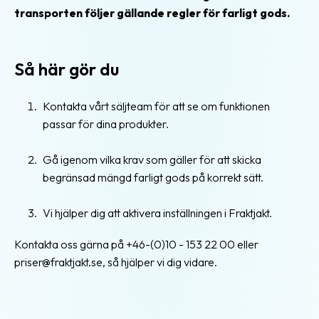
transporten följer gällande regler för farligt gods.
Bokning
av
hämtning
Så här gör du
Begränsad
mängd
Kontakta vårt säljteam för att se om funktionen
farligt
passar för dina produkter.
gods
(LQ)
Gå igenom vilka krav som gäller för att skicka
begränsad mängd farligt gods på korrekt sätt.
Beräkna
fraktpriset
Vi hjälper dig att aktivera inställningen i Fraktjakt.
Förbetald
Kontakta oss gärna på +46-(0)10 - 153 22 00 eller
frakt
priser@fraktjakt.se, så hjälper vi dig vidare.
Frakthandlingar
Fraktaviseringar