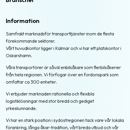
Information
Samfrakt marknadsför transporttjänster inom de flesta
förekommande sektorer.
Vårt huvudkontor ligger i Kalmar och vi har ett platskontor i
Oskarshamn.
Våra transportörer är såväl enbilsåkare som flerbilsåkerier
från hela regionen. Vi förfogar över en fordonspark som
omfattar ca 300 enheter.
Vi erbjuder marknaden rationella och flexibla
logistiklösningar med stor bredd och gediget
yrkeskunnande.
Vi har en stark position i sydostregionen tack vare vår lokala
förankring, långa åkar-tradition, vårt breda utbud och vår