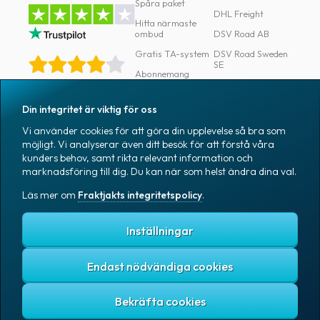
Spåra paket
DHL Freight
Hitta närmaste
ombud
DSV Road AB
Gratis TA-system
DSV Road Sweden
SE
Abonnemang
FedEx
Google
Integrationer
Ntex AB
Din integritet är viktig för oss
Verktyg för
utvecklare
PostNord Sverige
Vi använder cookies för att göra din upplevelse så bra som
AB
möjligt. Vi analyserar även ditt besök för att förstå våra
Automatiseringar
UPS
kunders behov, samt rikta relevant information och
marknadsföring till dig. Du kan när som helst ändra dina val.
VAROR
FÖRETAG
Logga in
Läs mer om
Fraktjakts integritetspolicy
.
Samtliga varor
Om Fraktjakt
Märkning
Pressrum
Inställningar
Skapa konto
Emballage
Medarbetare
Emballagetillbehör
Jobb & karriär
Endast nödvändiga cookies
Kontorsvaror
Nyhetsarkiv
Blogg
Svenska
Kundtjänst