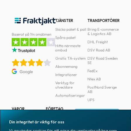
TJÄNSTER
TRANSPORTÖRER
Skicka paket & pall
Bring E-commerce
& Logistics AB
Baserat på 1tn omdömen
Spåra paket
DHL Freight
Hitta närmaste
ombud
DSV Road AB
Gratis TA-system
DSV Road Sweden
SE
Abonnemang
FedEx
Google
Integrationer
Ntex AB
Verktyg för
utvecklare
PostNord Sverige
AB
Automatiseringar
UPS
VAROR
FÖRETAG
Logga in
Samtliga varor
Om Fraktjakt
Din integritet är viktig för oss
Märkning
Pressrum
Vi använder cookies för att göra din upplevelse så bra som