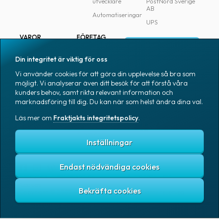
utvecklare
PostNord Sverige
AB
Automatiseringar
UPS
VAROR
FÖRETAG
Logga in
Samtliga varor
Om Fraktjakt
Din integritet är viktig för oss
Märkning
Pressrum
Vi använder cookies för att göra din upplevelse så bra som
Skapa konto
Emballage
Medarbetare
möjligt. Vi analyserar även ditt besök för att förstå våra
kunders behov, samt rikta relevant information och
Emballagetillbehör
Jobb & karriär
marknadsföring till dig. Du kan när som helst ändra dina val.
Kontorsvaror
Nyhetsarkiv
Läs mer om
Fraktjakts integritetspolicy
.
Blogg
Svenska
Kundtjänst
Inställningar
Endast nödvändiga cookies
Fraktjakts integritetspolicy
Allmänna villkor
Cookies
Copyright © 2007 – 2026 Fraktjakt AB. All rights reserved.