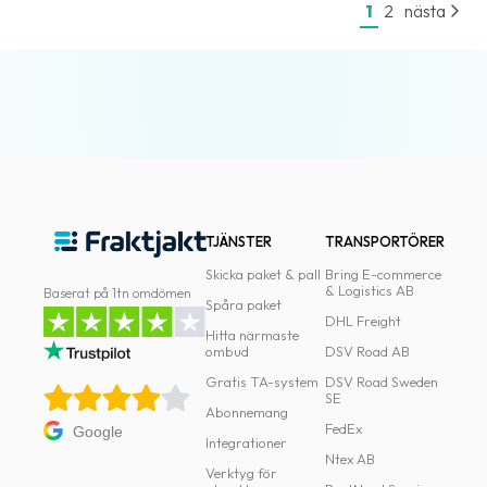
1
2
nästa
TJÄNSTER
TRANSPORTÖRER
Skicka paket & pall
Bring E-commerce
& Logistics AB
Baserat på 1tn omdömen
Spåra paket
DHL Freight
Hitta närmaste
ombud
DSV Road AB
Gratis TA-system
DSV Road Sweden
SE
Abonnemang
FedEx
Google
Integrationer
Ntex AB
Verktyg för