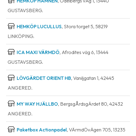
HEMKÖP HAMNEN
, Odelbergs vÄg 1, 13440
GUSTAVSBERG.
HEMKÖP LUCULLUS
, Stora torget 5, 58219
LINKÖPING.
ICA MAXI VÄRMDÖ
, Afrodites väg 6, 13444
GUSTAVSBERG.
LÖVGÄRDET ORIENT HB
, Vaniljgatan 1, 42445
ANGERED.
MY WAY HJÄLLBO
, BergsgÅrdsgÄrdet 80, 42432
ANGERED.
Paketbox Actionpadel
, VÄrmdÖvÄgen 705, 13235