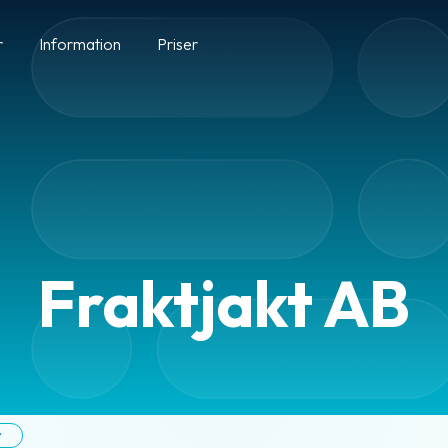
r
Information
Priser
Fraktjakt AB
r