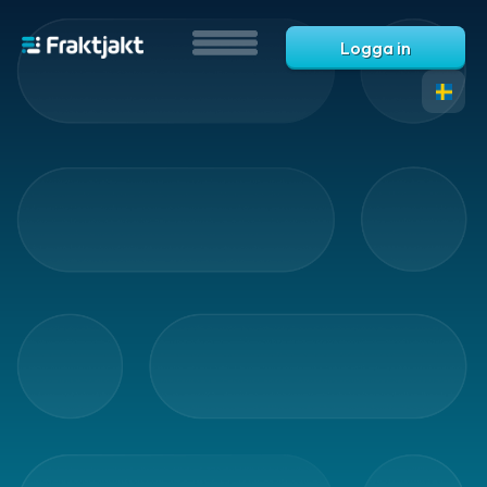
Logga in
Vad
är
Fraktjakt?
Hjälp?
Vanliga