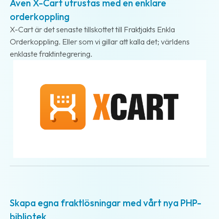
Även X-Cart utrustas med en enklare
oss
orderkoppling
X-Cart är det senaste tillskottet till Fraktjakts Enkla
Villkor
Orderkoppling. Eller som vi gillar att kalla det; världens
enklaste fraktintegrering.
Allmänna
villkor
Integritet
Förbjudet
och
farligt
innehåll
2018-10-03
Skapa egna fraktlösningar med vårt nya PHP-
bibliotek