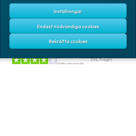
Inställningar
Endast nödvändiga cookies
TJÄNSTER
TRANSPORTÖRER
Skicka paket & pall
Bring E-commerce
& Logistics AB
Baserat på 1tn omdömen
Spåra paket
DHL Freight
Hitta närmaste
ombud
DSV Road AB
Gratis TA-system
DSV Road Sweden
SE
Abonnemang
FedEx
Google
Integrationer
Ntex AB
Verktyg för
utvecklare
PostNord Sverige
AB
Automatiseringar
UPS
VAROR
FÖRETAG
Logga in