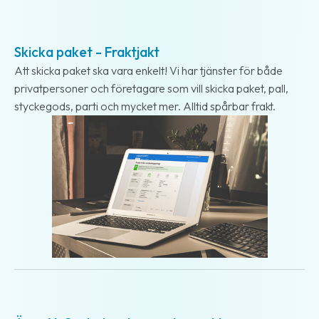
Streckkodsläsare
2018-10-22
Kundtjänst
Skicka paket - Fraktjakt
Att skicka paket ska vara enkelt! Vi har tjänster för både
Om
företaget
privatpersoner och företagare som vill skicka paket, pall,
styckegods, parti och mycket mer. Alltid spårbar frakt.
Om
Fraktjakt
Pressrum
Medarbetare
Jobb
&
karriär
Nyhetsarkiv
2018-10-05
Kontakta