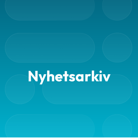
frågor
&
svar
Ordlista
Paketering
Frakthandlingar
Skrivarinställningar
Nyhetsarkiv
Tulldeklarationer
Leveransvillkor
Upphämtningar
Manualer
Nedladdningar