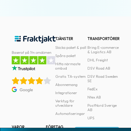
TJÄNSTER
TRANSPORTÖRER
Skicka paket & pall
Bring E-commerce
& Logistics AB
Baserat på 1tn omdömen
Spåra paket
DHL Freight
Hitta närmaste
ombud
DSV Road AB
Gratis TA-system
DSV Road Sweden
SE
Abonnemang
FedEx
Google
Integrationer
Ntex AB
Verktyg för
utvecklare
PostNord Sverige
AB
Automatiseringar
UPS
VAROR
FÖRETAG