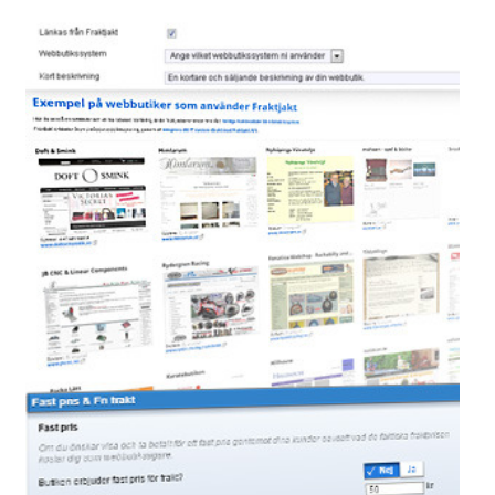
frågor
&
svar
Ordlista
Paketering
Frakthandlingar
Skrivarinställningar
Tulldeklarationer
Leveransvillkor
Upphämtningar
Manualer
Nedladdningar