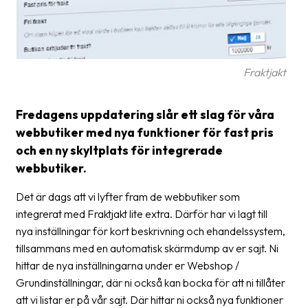
Streckkodsläsare
Kundtjänst
Om
Fraktjakt
företaget
Fredagens uppdatering slår ett slag för våra
Om
webbutiker med nya funktioner för fast pris
Fraktjakt
och en ny skyltplats för integrerade
Pressrum
webbutiker.
Medarbetare
Det är dags att vi lyfter fram de webbutiker som
integrerat med Fraktjakt lite extra. Därför har vi lagt till
Jobb
nya inställningar för kort beskrivning och ehandelssystem,
&
tillsammans med en automatisk skärmdump av er sajt. Ni
karriär
hittar de nya inställningarna under er Webshop /
Nyhetsarkiv
Grundinställningar, där ni också kan bocka för att ni tillåter
att vi listar er på vår sajt. Där hittar ni också nya funktioner
Kontakta