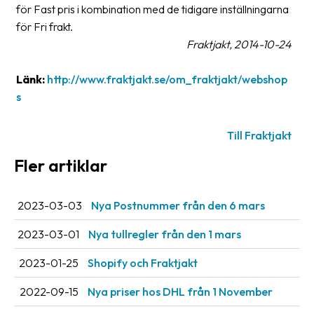
för Fast pris i kombination med de tidigare inställningarna
oss
för Fri frakt.
Fraktjakt, 2014-10-24
Villkor
Länk:
http://www.fraktjakt.se/om_fraktjakt/webshop
Allmänna
villkor
s
Integritet
Till Fraktjakt
Förbjudet
Fler artiklar
och
farligt
innehåll
2023-03-03
Nya Postnummer från den 6 mars
2023-03-01
Nya tullregler från den 1 mars
2023-01-25
Shopify och Fraktjakt
2022-09-15
Nya priser hos DHL från 1 November