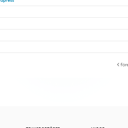
rdpress
för