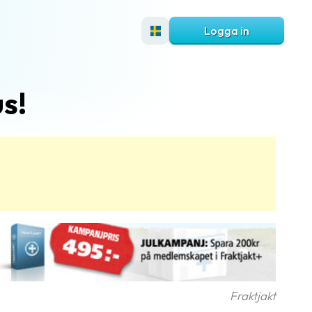
Logga in
s!
Fraktjakt