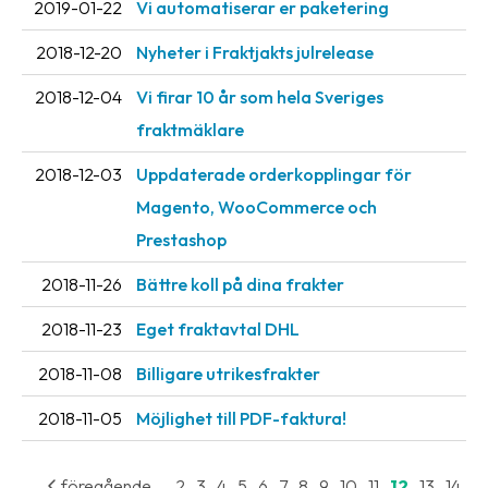
2019-01-22
Vi automatiserar er paketering
oss
2018-12-20
Nyheter i Fraktjakts julrelease
Villkor
2018-12-04
Vi firar 10 år som hela Sveriges
Allmänna
fraktmäklare
villkor
2018-12-03
Uppdaterade orderkopplingar för
Integritet
Magento, WooCommerce och
Förbjudet
Prestashop
och
2018-11-26
Bättre koll på dina frakter
farligt
innehåll
2018-11-23
Eget fraktavtal DHL
2018-11-08
Billigare utrikesfrakter
2018-11-05
Möjlighet till PDF-faktura!
...
föregående
2
3
4
5
6
7
8
9
10
11
12
13
14