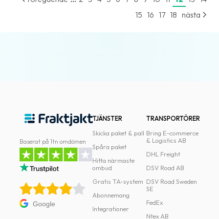
15
16
17
18
nästa
TJÄNSTER
TRANSPORTÖRER
Skicka paket & pall
Bring E-commerce
& Logistics AB
Baserat på 1tn omdömen
Spåra paket
DHL Freight
Hitta närmaste
ombud
DSV Road AB
Gratis TA-system
DSV Road Sweden
SE
Abonnemang
FedEx
Google
Integrationer
Ntex AB