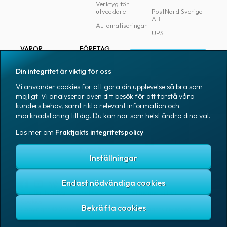
Verktyg för
utvecklare
PostNord Sverige
AB
Automatiseringar
UPS
VAROR
FÖRETAG
Logga in
Samtliga varor
Om Fraktjakt
Din integritet är viktig för oss
Märkning
Pressrum
Vi använder cookies för att göra din upplevelse så bra som
Skapa konto
Emballage
Medarbetare
möjligt. Vi analyserar även ditt besök för att förstå våra
kunders behov, samt rikta relevant information och
Emballagetillbehör
Jobb & karriär
marknadsföring till dig. Du kan när som helst ändra dina val.
Kontorsvaror
Nyhetsarkiv
Läs mer om
Fraktjakts integritetspolicy
.
Blogg
Svenska
Kundtjänst
Inställningar
Endast nödvändiga cookies
Fraktjakts integritetspolicy
Allmänna villkor
Cookies
Copyright © 2007 – 2026 Fraktjakt AB. All rights reserved.