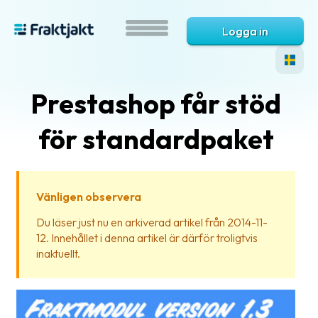
Logga in
Prestashop får stöd
för standardpaket
Vänligen observera
Vad
Du läser just nu en arkiverad artikel från 2014-11-
är
12. Innehållet i denna artikel är därför troligtvis
Fraktjakt?
inaktuellt.
Hjälp?
Vanliga