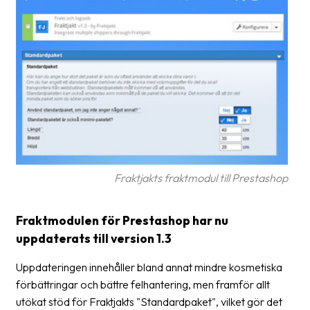
frågor
&
svar
Ordlista
Paketering
Frakthandlingar
Skrivarinställningar
Fraktjakts fraktmodul till Prestashop
Tulldeklarationer
Leveransvillkor
Fraktmodulen för Prestashop har nu
Upphämtningar
uppdaterats till version 1.3
Manualer
Uppdateringen innehåller bland annat mindre kosmetiska
förbättringar och bättre felhantering, men framför allt
Nedladdningar
utökat stöd för Fraktjakts "Standardpaket", vilket gör det