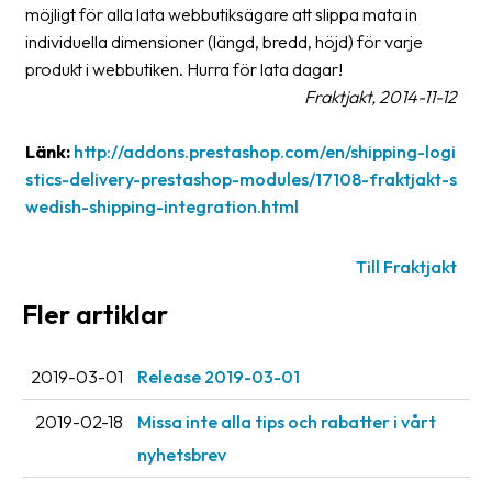
möjligt för alla lata webbutiksägare att slippa mata in
Streckkodsläsare
individuella dimensioner (längd, bredd, höjd) för varje
Kundtjänst
produkt i webbutiken. Hurra för lata dagar!
Fraktjakt, 2014-11-12
Om
företaget
Länk:
http://addons.prestashop.com/en/shipping-logi
stics-delivery-prestashop-modules/17108-fraktjakt-s
Om
wedish-shipping-integration.html
Fraktjakt
Pressrum
Till Fraktjakt
Medarbetare
Fler artiklar
Jobb
&
2019-03-01
Release 2019-03-01
karriär
2019-02-18
Missa inte alla tips och rabatter i vårt
Nyhetsarkiv
nyhetsbrev
Kontakta