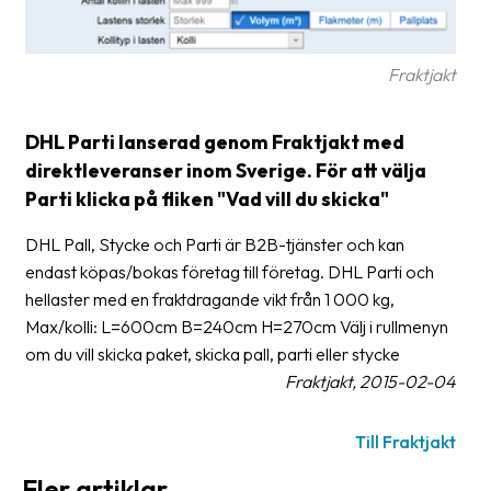
frågor
&
svar
Fraktjakt
Ordlista
DHL Parti lanserad genom Fraktjakt med
Paketering
direktleveranser inom Sverige. För att välja
Parti klicka på fliken "Vad vill du skicka"
Frakthandlingar
Skrivarinställningar
DHL Pall, Stycke och Parti är B2B-tjänster och kan
endast köpas/bokas företag till företag. DHL Parti och
Tulldeklarationer
hellaster med en fraktdragande vikt från 1 000 kg,
Max/kolli: L=600cm B=240cm H=270cm Välj i rullmenyn
Leveransvillkor
om du vill skicka paket, skicka pall, parti eller stycke
Upphämtningar
Fraktjakt, 2015-02-04
Manualer
Till Fraktjakt
Nedladdningar
Fler artiklar