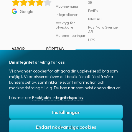
SE
Abonnemang
FedEx
Google
Integrationer
Ntex AB
Verktyg för
utvecklare
PostNord Sverige
AB
Automatiseringar
UPS
VAROR
FÖRETAG
Logga in
Samtliga varor
Om Fraktjakt
Din integritet är viktig för oss
Märkning
Pressrum
Vi använder cookies för att göra din upplevelse så bra som
Skapa konto
Emballage
Medarbetare
möjligt. Vi analyserar även ditt besök för att förstå våra
kunders behov, samt rikta relevant information och
Emballagetillbehör
Jobb & karriär
marknadsföring till dig. Du kan när som helst ändra dina val.
Kontorsvaror
Nyhetsarkiv
Läs mer om
Fraktjakts integritetspolicy
.
Blogg
Svenska
Kundtjänst
Inställningar
Endast nödvändiga cookies