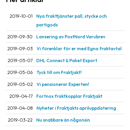
Streckkodsläsare
Kundtjänst
2019-10-01
Nya frakttjänster pall, stycke och
partigods
Om
företaget
2019-09-30
Lansering av PostNord Varubrev
2019-09-03
Vi förenklar för er med Egna fraktavtal
Om
Fraktjakt
2019-05-07
DHL Connect & Paket Export
Pressrum
2019-05-06
Tyck till om Fraktjakt!
Medarbetare
2019-05-02
Vi pensionerar Experten!
Jobb
2019-04-17
Fortnox fraktkopplar Fraktjakt
&
karriär
2019-04-08
Nyheter i Fraktjakts apriluppdatering
Nyhetsarkiv
2019-03-22
Nu snabbare än någonsin
Kontakta