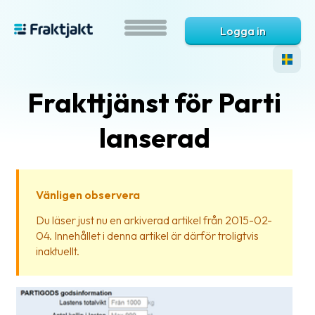
Logga in
Frakttjänst för Parti
lanserad
Vänligen observera
Vad
Du läser just nu en arkiverad artikel från 2015-02-
är
04. Innehållet i denna artikel är därför troligtvis
Fraktjakt?
inaktuellt.
Hjälp?
Vanliga