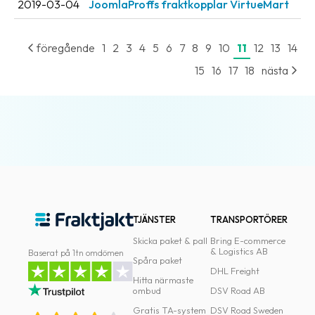
2019-03-04
JoomlaProffs fraktkopplar VirtueMart
oss
Villkor
föregående
1
2
3
4
5
6
7
8
9
10
11
12
13
14
15
16
17
18
nästa
Allmänna
villkor
Integritet
Förbjudet
och
farligt
innehåll
TJÄNSTER
TRANSPORTÖRER
Skicka paket & pall
Bring E-commerce
& Logistics AB
Baserat på 1tn omdömen
Spåra paket
DHL Freight
Hitta närmaste
ombud
DSV Road AB
Gratis TA-system
DSV Road Sweden