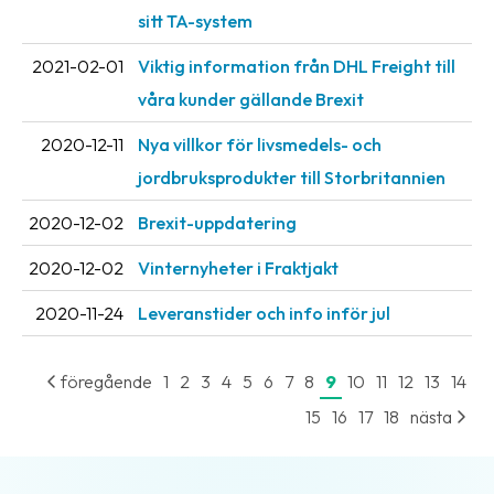
oss
sitt TA-system
2021-02-01
Viktig information från DHL Freight till
Villkor
våra kunder gällande Brexit
Allmänna
2020-12-11
Nya villkor för livsmedels- och
villkor
jordbruksprodukter till Storbritannien
Integritet
2020-12-02
Brexit-uppdatering
Förbjudet
och
2020-12-02
Vinternyheter i Fraktjakt
farligt
2020-11-24
Leveranstider och info inför jul
innehåll
föregående
1
2
3
4
5
6
7
8
9
10
11
12
13
14
15
16
17
18
nästa