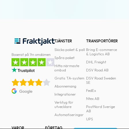
TJÄNSTER
TRANSPORTÖRER
Skicka paket & pall
Bring E-commerce
& Logistics AB
Baserat på 1tn omdömen
Spåra paket
DHL Freight
Hitta närmaste
ombud
DSV Road AB
Gratis TA-system
DSV Road Sweden
SE
Abonnemang
FedEx
Google
Integrationer
Ntex AB
Verktyg för
utvecklare
PostNord Sverige
AB
Automatiseringar
UPS
VAROR
FÖRETAG