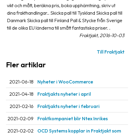
Streckkodsläsare
vikt och mått, beräkna pris, boka upphämtning, skriv ut
dina frakthandlingar.. Skicka pall till Tyskland Skicka pall till
Kundtjänst
Danmark Skicka pall till Finland Pall & Stycke från Sverige
till de olika EU länderna till smått fantastiska priser. .
Om
Fraktjakt, 2016-10-03
företaget
Om
Till Fraktjakt
Fraktjakt
Fler artiklar
Pressrum
2021-06-18
Nyheter i WooCommerce
Medarbetare
2021-04-18
Fraktjakts nyheter i april
Jobb
&
2021-02-16
Fraktjakts nyheter i februari
karriär
2021-02-09
Fraktkompaniet blir Ntex Inrikes
Nyhetsarkiv
2021-02-02
OCD Systems kopplar in Fraktjakt som
Kontakta