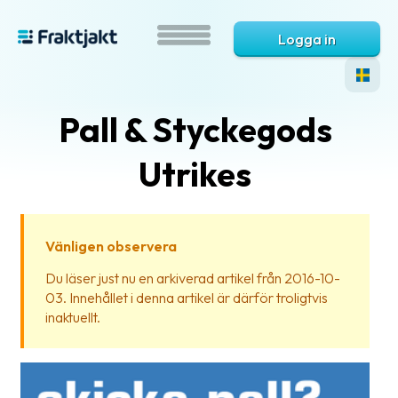
Logga in
Pall & Styckegods
Utrikes
Vänligen observera
Vad
Du läser just nu en arkiverad artikel från 2016-10-
är
03. Innehållet i denna artikel är därför troligtvis
Fraktjakt?
inaktuellt.
Hjälp?
Vanliga