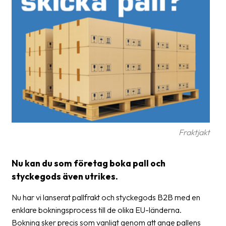
frågor
&
svar
Ordlista
Paketering
Frakthandlingar
Skrivarinställningar
Tulldeklarationer
Fraktjakt
Leveransvillkor
Nu kan du som företag boka pall och
Upphämtningar
styckegods även utrikes.
Manualer
Nu har vi lanserat pallfrakt och styckegods B2B med en
enklare bokningsprocess till de olika EU-länderna.
Nedladdningar
Bokning sker precis som vanligt genom att ange pallens