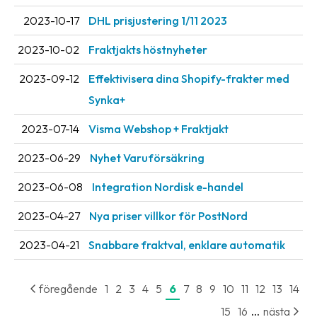
Streckkodsläsare
2023-10-17
DHL prisjustering 1/11 2023
Kundtjänst
2023-10-02
Fraktjakts höstnyheter
Om
2023-09-12
Effektivisera dina Shopify-frakter med
företaget
Synka+
Om
2023-07-14
Visma Webshop + Fraktjakt
Fraktjakt
2023-06-29
Nyhet Varuförsäkring
Pressrum
2023-06-08
Integration Nordisk e-handel
Medarbetare
2023-04-27
Nya priser villkor för PostNord
Jobb
&
2023-04-21
Snabbare fraktval, enklare automatik
karriär
Nyhetsarkiv
föregående
1
2
3
4
5
6
7
8
9
10
11
12
13
14
...
15
16
nästa
Kontakta