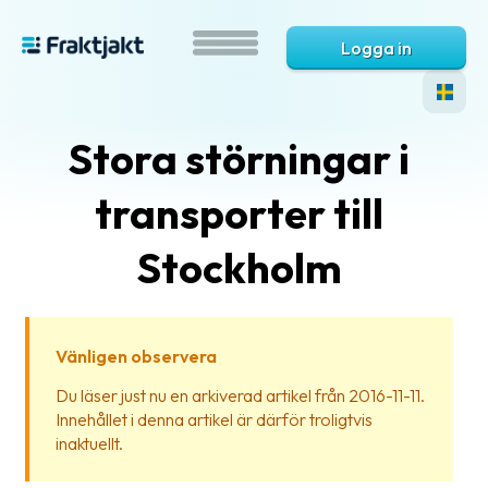
Logga in
Stora störningar i
transporter till
Stockholm
Vad
är
Vänligen observera
Fraktjakt?
Du läser just nu en arkiverad artikel från 2016-11-11.
Innehållet i denna artikel är därför troligtvis
Hjälp?
inaktuellt.
Vanliga