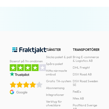
oss
Villkor
Allmänna
villkor
Integritet
TJÄNSTER
TRANSPORTÖRER
Förbjudet
Skicka paket & pall
Bring E-commerce
och
& Logistics AB
Baserat på 1tn omdömen
Spåra paket
farligt
DHL Freight
innehåll
Hitta närmaste
ombud
DSV Road AB
Gratis TA-system
DSV Road Sweden
SE
Abonnemang
FedEx
Google
Integrationer
Ntex AB
Verktyg för
utvecklare
PostNord Sverige
AB