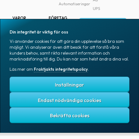
Automatiseringar
UPS
VAROR
FÖRETAG
Logga in
Samtliga varor
Om Fraktjakt
Din integritet är viktig för oss
Märkning
Pressrum
Vi använder cookies för att göra din upplevelse så bra som
Skapa konto
Emballage
Medarbetare
möjligt. Vi analyserar även ditt besök för att förstå våra
kunders behov, samt rikta relevant information och
Emballagetillbehör
Jobb & karriär
marknadsföring till dig. Du kan när som helst ändra dina val.
Kontorsvaror
Nyhetsarkiv
Läs mer om
Fraktjakts integritetspolicy
.
Blogg
Svenska
Kundtjänst
Inställningar
Endast nödvändiga cookies
Fraktjakts integritetspolicy
Allmänna villkor
Cookies
Copyright © 2007 – 2026 Fraktjakt AB. All rights reserved.