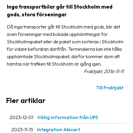
frågor
Inga transportbilar går till Stockholm med
&
gods, stora förseningar
svar
Då inga transporter går till Stockholm med gods, blir det
Ordlista
även förseningar med bokade upphämtningar för
Stockholmspaket eller de paket som sorteras i Stockholm
Paketering
för vidare befordran därifrån. Terminalerna kan inte hålla
Frakthandlingar
upphämtade Stockholmspaket, därför kommer dom att
hämtas när trafiken till Stockholm är igång igen.
Skrivarinställningar
Fraktjakt, 2016-11-11
Tulldeklarationer
Till Fraktjakt
Leveransvillkor
Fler artiklar
Upphämtningar
Manualer
2023-12-01
Viktig information från UPS
Nedladdningar
2023-11-15
Integration Abicart