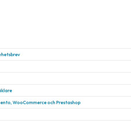
nyhetsbrev
äklare
gento, WooCommerce och Prestashop