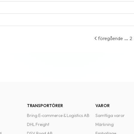
...
föregående
2
TRANSPORTÖRER
VAROR
Bring E-commerce & Logistics AB
Samtliga varor
DHL Freight
Märkning
d
DSV Road AB
Emballage