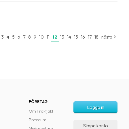
3
4
5
6
7
8
9
10
11
12
13
14
15
16
17
18
nästa
FÖRETAG
Logga in
Om Fraktjakt
Pressrum
Skapa konto
Medarbetare