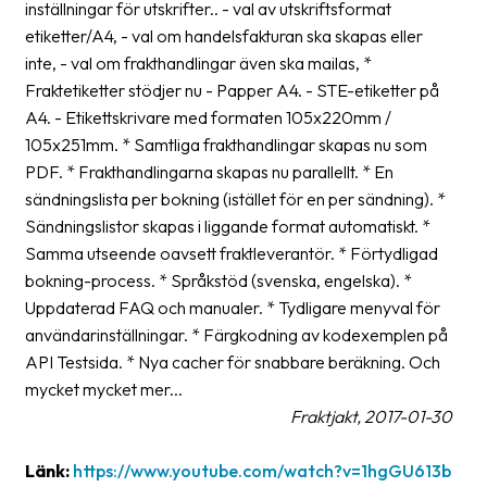
inställningar för utskrifter.. - val av utskriftsformat
Streckkodsläsare
etiketter/A4, - val om handelsfakturan ska skapas eller
Kundtjänst
inte, - val om frakthandlingar även ska mailas, *
Fraktetiketter stödjer nu - Papper A4. - STE-etiketter på
Om
A4. - Etikettskrivare med formaten 105x220mm /
företaget
105x251mm. * Samtliga frakthandlingar skapas nu som
PDF. * Frakthandlingarna skapas nu parallellt. * En
Om
sändningslista per bokning (istället för en per sändning). *
Fraktjakt
Sändningslistor skapas i liggande format automatiskt. *
Samma utseende oavsett fraktleverantör. * Förtydligad
Pressrum
bokning-process. * Språkstöd (svenska, engelska). *
Medarbetare
Uppdaterad FAQ och manualer. * Tydligare menyval för
användarinställningar. * Färgkodning av kodexemplen på
Jobb
API Testsida. * Nya cacher för snabbare beräkning. Och
&
mycket mycket mer...
karriär
Fraktjakt, 2017-01-30
Nyhetsarkiv
Länk:
https://www.youtube.com/watch?v=1hgGU613b
Kontakta