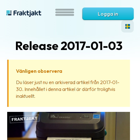
Logga in
Release 2017-01-03
Vänligen observera
Du läser just nu en arkiverad artikel från 2017-01-
30. Innehållet i denna artikel är därför troligtvis
Vad
inaktuellt.
är
Fraktjakt?
Hjälp?
Vanliga