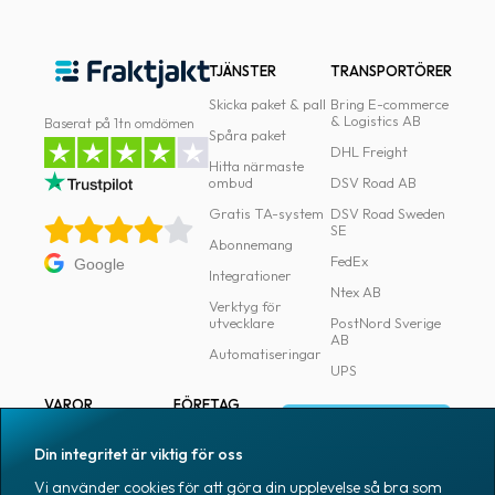
TJÄNSTER
TRANSPORTÖRER
Skicka paket & pall
Bring E-commerce
& Logistics AB
Baserat på 1tn omdömen
Spåra paket
DHL Freight
Hitta närmaste
ombud
DSV Road AB
Gratis TA-system
DSV Road Sweden
SE
Abonnemang
FedEx
Google
Integrationer
Ntex AB
Verktyg för
utvecklare
PostNord Sverige
AB
Automatiseringar
UPS
VAROR
FÖRETAG
Logga in
Samtliga varor
Om Fraktjakt
Din integritet är viktig för oss
Märkning
Pressrum
Vi använder cookies för att göra din upplevelse så bra som