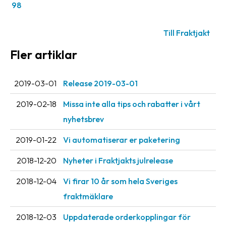
98
oss
Till Fraktjakt
Villkor
Fler artiklar
Allmänna
villkor
2019-03-01
Release 2019-03-01
Integritet
2019-02-18
Missa inte alla tips och rabatter i vårt
Förbjudet
nyhetsbrev
och
farligt
2019-01-22
Vi automatiserar er paketering
innehåll
2018-12-20
Nyheter i Fraktjakts julrelease
2018-12-04
Vi firar 10 år som hela Sveriges
fraktmäklare
2018-12-03
Uppdaterade orderkopplingar för