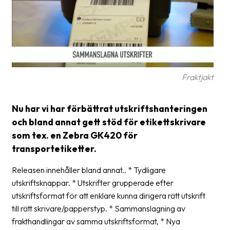
frågor
&
svar
Ordlista
Paketering
Fraktjakt
Frakthandlingar
Nu har vi har förbättrat utskriftshanteringen
Skrivarinställningar
och bland annat gett stöd för etikettskrivare
Tulldeklarationer
som tex. en Zebra GK420 för
transportetiketter.
Leveransvillkor
Releasen innehåller bland annat.. * Tydligare
Upphämtningar
utskriftsknappar. * Utskrifter grupperade efter
Manualer
utskriftsformat för att enklare kunna dirigera rätt utskrift
till rätt skrivare/papperstyp. * Sammanslagning av
Nedladdningar
frakthandlingar av samma utskriftsformat, * Nya