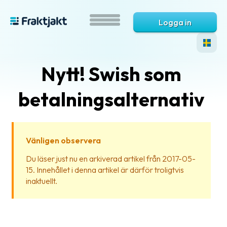
Logga in
Nytt! Swish som
betalningsalternativ
Vänligen observera
Vad
Du läser just nu en arkiverad artikel från 2017-05-
är
15. Innehållet i denna artikel är därför troligtvis
Fraktjakt?
inaktuellt.
Hjälp?
Vanliga