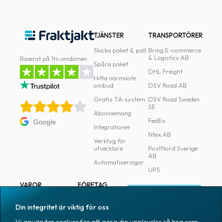
TJÄNSTER
TRANSPORTÖRER
Skicka paket & pall
Bring E-commerce
& Logistics AB
Baserat på 1tn omdömen
Spåra paket
DHL Freight
Hitta närmaste
ombud
DSV Road AB
Gratis TA-system
DSV Road Sweden
SE
Abonnemang
FedEx
Google
Integrationer
Ntex AB
Verktyg för
utvecklare
PostNord Sverige
AB
Automatiseringar
UPS
VAROR
FÖRETAG
Logga in
Samtliga varor
Om Fraktjakt
Din integritet är viktig för oss
Märkning
Pressrum