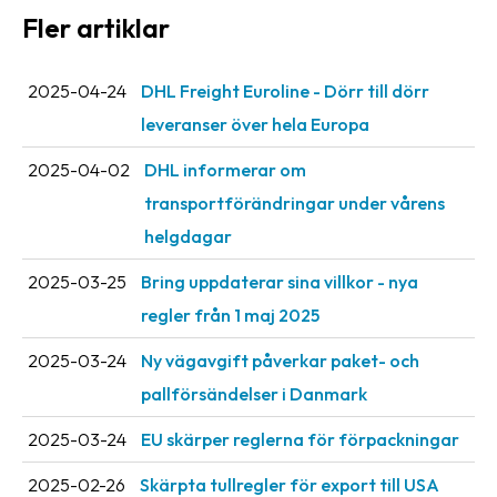
Streckkodsläsare
Fler artiklar
Kundtjänst
2025-04-24
DHL Freight Euroline - Dörr till dörr
Om
leveranser över hela Europa
företaget
2025-04-02
DHL informerar om
Om
transportförändringar under vårens
Fraktjakt
helgdagar
Pressrum
2025-03-25
Bring uppdaterar sina villkor - nya
Medarbetare
regler från 1 maj 2025
Jobb
2025-03-24
Ny vägavgift påverkar paket- och
&
pallförsändelser i Danmark
karriär
2025-03-24
EU skärper reglerna för förpackningar
Nyhetsarkiv
2025-02-26
Skärpta tullregler för export till USA
Kontakta