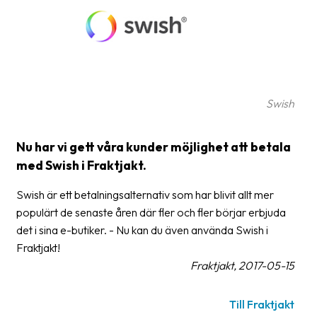
frågor
&
svar
Ordlista
Paketering
Swish
Frakthandlingar
Nu har vi gett våra kunder möjlighet att betala
Skrivarinställningar
med Swish i Fraktjakt.
Tulldeklarationer
Swish är ett betalningsalternativ som har blivit allt mer
populärt de senaste åren där fler och fler börjar erbjuda
Leveransvillkor
det i sina e-butiker. - Nu kan du även använda Swish i
Upphämtningar
Fraktjakt!
Fraktjakt, 2017-05-15
Manualer
Nedladdningar
Till Fraktjakt