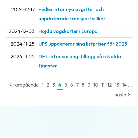
oss
2024-12-17
FedEx inför nya avgifter och
uppdaterade transportvillkor
Villkor
2024-12-03
Höjda vägskatter i Europa
Allmänna
villkor
2024-11-25
UPS uppdaterar sina listpriser för 2025
Integritet
2024-11-25
DHL inför säsongstillägg på utvalda
tjänster
Förbjudet
och
farligt
...
föregående
1
2
3
4
5
6
7
8
9
10
11
12
13
14
innehåll
nästa