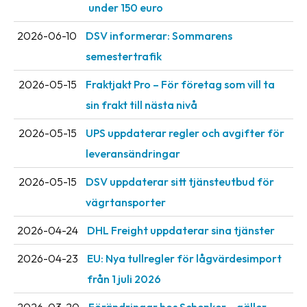
under 150 euro
oss
2026-06-10
DSV informerar: Sommarens
Villkor
semestertrafik
Allmänna
2026-05-15
Fraktjakt Pro – För företag som vill ta
villkor
sin frakt till nästa nivå
Integritet
2026-05-15
UPS uppdaterar regler och avgifter för
Förbjudet
leveransändringar
och
farligt
2026-05-15
DSV uppdaterar sitt tjänsteutbud för
innehåll
vägrtansporter
2026-04-24
DHL Freight uppdaterar sina tjänster
2026-04-23
EU: Nya tullregler för låg­värdesimport
från 1 juli 2026