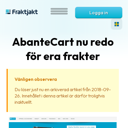
Logga in
AbanteCart nu redo
för era frakter
Vänligen observera
Vad
Du läser just nu en arkiverad artikel från 2018-09-
är
26. Innehållet i denna artikel är därför troligtvis
Fraktjakt?
inaktuellt.
Hjälp?
Vanliga