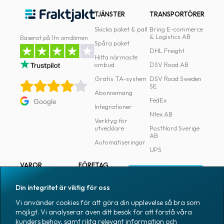
TJÄNSTER
TRANSPORTÖRER
Skicka paket & pall
Bring E-commerce
& Logistics AB
Baserat på 1tn omdömen
Spåra paket
DHL Freight
Hitta närmaste
ombud
DSV Road AB
Gratis TA-system
DSV Road Sweden
SE
Abonnemang
FedEx
Google
Integrationer
Ntex AB
Verktyg för
utvecklare
PostNord Sverige
AB
Automatiseringar
UPS
VAROR
FÖRETAG
Logga in
Samtliga varor
Om Fraktjakt
Din integritet är viktig för oss
Märkning
Pressrum
Vi använder cookies för att göra din upplevelse så bra som
Skapa konto
Emballage
Medarbetare
möjligt. Vi analyserar även ditt besök för att förstå våra
kunders behov, samt rikta relevant information och
Emballagetillbehör
Jobb & karriär