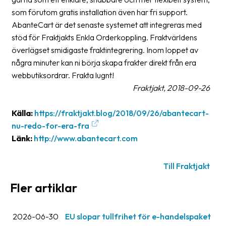
Streckkodsläsare
som förutom gratis installation även har fri support.
AbanteCart är det senaste systemet att integreras med
Kundtjänst
stöd för Fraktjakts Enkla Orderkoppling. Fraktvärldens
överlägset smidigaste fraktintegrering. Inom loppet av
Om
företaget
några minuter kan ni börja skapa frakter direkt från era
webbutiksordrar. Frakta lugnt!
Om
Fraktjakt, 2018-09-26
Fraktjakt
Källa:
https://fraktjakt.blog/2018/09/26/abantecart-
Pressrum
nu-redo-for-era-fra
Länk:
http://www.abantecart.com
Medarbetare
Jobb
Till Fraktjakt
&
karriär
Fler artiklar
Nyhetsarkiv
2026-06-30
EU slopar tullfrihet för e-handelspaket
Kontakta