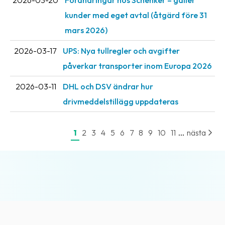
2026-03-20
Förändringar hos Schenker – gäller
kunder med eget avtal (åtgärd före 31
mars 2026)
2026-03-17
UPS: Nya tullregler och avgifter
påverkar transporter inom Europa 2026
2026-03-11
DHL och DSV ändrar hur
drivmeddelstillägg uppdateras
...
1
2
3
4
5
6
7
8
9
10
11
nästa