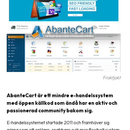
frågor
&
svar
Ordlista
Paketering
Frakthandlingar
Skrivarinställningar
Tulldeklarationer
Fraktjakt
Leveransvillkor
AbanteCart är ett mindre e-handelssystem
Upphämtningar
med öppen källkod som ändå har en aktiv och
passionerad community bakom sig.
Manualer
Nedladdningar
E-handelssystemet startade 2011 och framhäver sig
gärna som ett enklare, snabbare och mer flexibelt system,