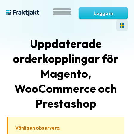
Logga in
Uppdaterade
orderkopplingar för
Magento,
WooCommerce och
Vad
är
Prestashop
Fraktjakt?
Hjälp?
Vänligen observera
Vanliga