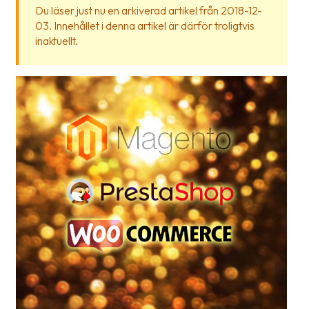
frågor
Du läser just nu en arkiverad artikel från 2018-12-
03. Innehållet i denna artikel är därför troligtvis
&
inaktuellt.
svar
Ordlista
Paketering
Frakthandlingar
Skrivarinställningar
Tulldeklarationer
Leveransvillkor
Upphämtningar
Manualer
Nedladdningar