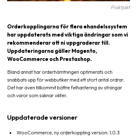
Streckkodsläsare
Fraktjakt
Kundtjänst
Orderkopplingarna för flera ehandelssystem
Om
har uppdaterats med viktiga ändringar som vi
företaget
rekommenderar att ni uppgraderar till.
Uppdateringarna gäller Magento,
Om
WooCommerce och Prestashop.
Fraktjakt
Bland annat har orderhämtningen optimerats och
Pressrum
snabbats upp för webbutiker med ett stort antal ordrar.
Medarbetare
Det har även tillkommit bättre felhantering av strängar
och varor som saknar vikter.
Jobb
&
karriär
Uppdaterade versioner
Nyhetsarkiv
WooCommerce, ny orderkoppling version: 1.0.3
Kontakta