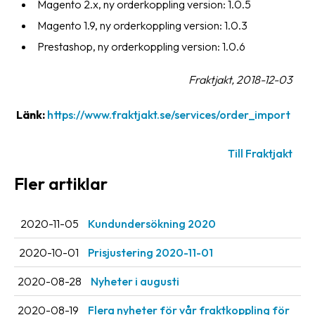
Magento 2.x, ny orderkoppling version: 1.0.5
oss
Magento 1.9, ny orderkoppling version: 1.0.3
Prestashop, ny orderkoppling version: 1.0.6
Villkor
Fraktjakt, 2018-12-03
Allmänna
villkor
Länk:
https://www.fraktjakt.se/services/order_import
Integritet
Förbjudet
Till Fraktjakt
och
Fler artiklar
farligt
innehåll
2020-11-05
Kundundersökning 2020
2020-10-01
Prisjustering 2020-11-01
2020-08-28
Nyheter i augusti
2020-08-19
Flera nyheter för vår fraktkoppling för