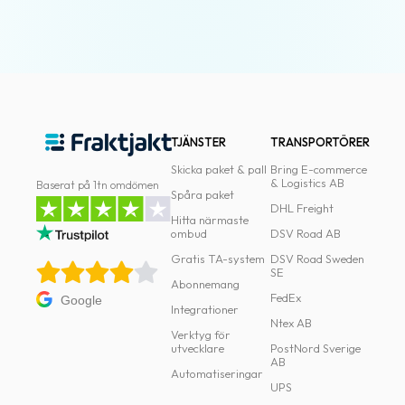
TJÄNSTER
TRANSPORTÖRER
Skicka paket & pall
Bring E-commerce
& Logistics AB
Baserat på 1tn omdömen
Spåra paket
DHL Freight
Hitta närmaste
ombud
DSV Road AB
Gratis TA-system
DSV Road Sweden
SE
Abonnemang
FedEx
Google
Integrationer
Ntex AB
Verktyg för
utvecklare
PostNord Sverige
AB
Automatiseringar
UPS