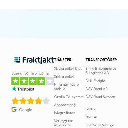
Automatiska
utskrifter
Fraktkopplingar
Paketeringsoptimering
Print
assistant
Smartare
TJÄNSTER
TRANSPORTÖRER
adresser
Skicka paket & pall
Bring E-commerce
& Logistics AB
Baserat på 1tn omdömen
Spåra paket
Frakttjänster
DHL Freight
Hitta närmaste
ombud
DSV Road AB
Frakttjänster
Gratis TA-system
DSV Road Sweden
i
SE
Abonnemang
Fraktjakt
FedEx
Google
Integrationer
Ntex AB
Billigare
Verktyg för
frakt
utvecklare
PostNord Sverige