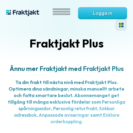
Logga in
Fraktjakt Plus
Översikt
Ännu mer Fraktjakt med Fraktjakt Plus
-
tjänster
Ta din frakt till nästa nivå med Fraktjakt Plus.
Automatiseringar
Optimera dina sändningar, minska manuellt arbete
och fatta smartare beslut. Abonnemanget get
tillgång till många exklusiva fördelar som
Personliga
Automatisering
spårningssidor
,
Personlig returfrakt
,
Sökbar
Automatiska
adressbok
,
Anpassade aviseringar
samt
Enklare
orderkoppling
.
fraktval