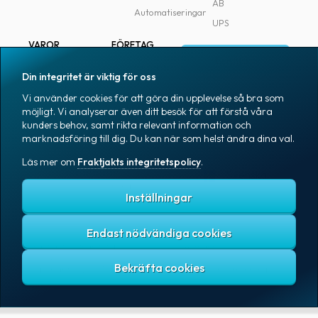
AB
Automatiseringar
Bokning
UPS
av
VAROR
FÖRETAG
hämtning
Logga in
Samtliga varor
Om Fraktjakt
Din integritet är viktig för oss
Begränsad
Märkning
Pressrum
Vi använder cookies för att göra din upplevelse så bra som
mängd
Skapa konto
Emballage
Medarbetare
möjligt. Vi analyserar även ditt besök för att förstå våra
farligt
kunders behov, samt rikta relevant information och
Emballagetillbehör
Jobb & karriär
gods
marknadsföring till dig. Du kan när som helst ändra dina val.
Kontorsvaror
Nyhetsarkiv
(LQ)
Läs mer om
Fraktjakts integritetspolicy
.
Blogg
Svenska
Beräkna
Kundtjänst
Inställningar
fraktpriset
Förbetald
Endast nödvändiga cookies
frakt
Fraktjakts integritetspolicy
Allmänna villkor
Cookies
Copyright © 2007 – 2026 Fraktjakt AB. All rights reserved.
Frakthandlingar
Fraktaviseringar