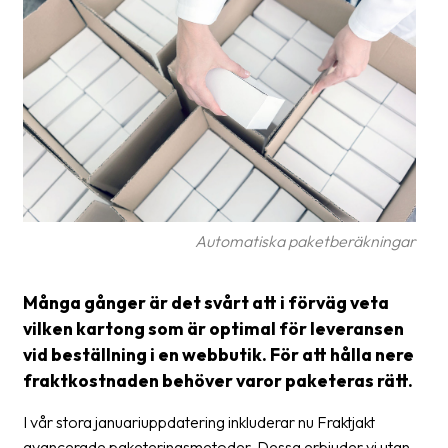
frågor
&
svar
Ordlista
Paketering
Frakthandlingar
Skrivarinställningar
Automatiska paketberäkningar
Tulldeklarationer
Leveransvillkor
Många gånger är det svårt att i förväg veta
vilken kartong som är optimal för leveransen
Upphämtningar
vid beställning i en webbutik. För att hålla nere
fraktkostnaden behöver varor paketeras rätt.
Manualer
Nedladdningar
I vår stora januariuppdatering inkluderar nu Fraktjakt
avancerade paketeringsmetoder. Dessa erbjuder vi utan