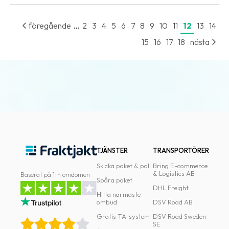
...
föregående
2
3
4
5
6
7
8
9
10
11
12
13
14
15
16
17
18
nästa
TJÄNSTER
TRANSPORTÖRER
Skicka paket & pall
Bring E-commerce
& Logistics AB
Baserat på 1tn omdömen
Spåra paket
DHL Freight
Hitta närmaste
ombud
DSV Road AB
Gratis TA-system
DSV Road Sweden
SE