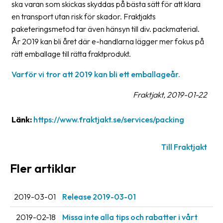
ska varan som skickas skyddas på bästa sätt för att klara
oss
en transport utan risk för skador. Fraktjakts
paketeringsmetod tar även hänsyn till div. packmaterial.
Villkor
År 2019 kan bli året där e-handlarna lägger mer fokus på
rätt emballage till rätta fraktprodukt.
Allmänna
villkor
Varför vi tror att 2019 kan bli ett emballageår.
Integritet
Fraktjakt, 2019-01-22
Förbjudet
Länk:
https://www.fraktjakt.se/services/packing
och
farligt
innehåll
Till Fraktjakt
Fler artiklar
2019-03-01
Release 2019-03-01
2019-02-18
Missa inte alla tips och rabatter i vårt