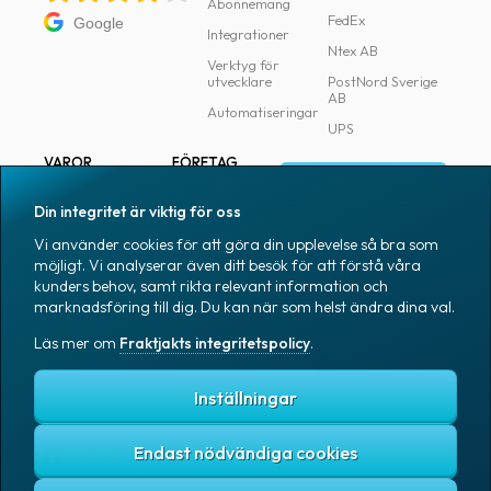
Abonnemang
FedEx
Google
Integrationer
Ntex AB
Verktyg för
utvecklare
PostNord Sverige
AB
Automatiseringar
UPS
VAROR
FÖRETAG
Logga in
Samtliga varor
Om Fraktjakt
Din integritet är viktig för oss
Märkning
Pressrum
Vi använder cookies för att göra din upplevelse så bra som
Skapa konto
Emballage
Medarbetare
möjligt. Vi analyserar även ditt besök för att förstå våra
kunders behov, samt rikta relevant information och
Emballagetillbehör
Jobb & karriär
marknadsföring till dig. Du kan när som helst ändra dina val.
Kontorsvaror
Nyhetsarkiv
Läs mer om
Fraktjakts integritetspolicy
.
Blogg
Svenska
Kundtjänst
Inställningar
Endast nödvändiga cookies
Fraktjakts integritetspolicy
Allmänna villkor