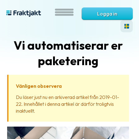
Logga in
Vi automatiserar er
paketering
Vänligen observera
Vad
Du läser just nu en arkiverad artikel från 2019-01-
är
22. Innehållet i denna artikel är därför troligtvis
Fraktjakt?
inaktuellt.
Hjälp?
Vanliga