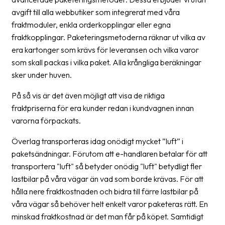
Streckkodsläsare
avgift till alla webbutiker som integrerat med våra
fraktmoduler, enkla orderkopplingar eller egna
Kundtjänst
fraktkopplingar. Paketeringsmetoderna räknar ut vilka av
era kartonger som krävs för leveransen och vilka varor
Om
företaget
som skall packas i vilka paket. Alla krångliga beräkningar
sker under huven.
Om
På så vis är det även möjligt att visa de riktiga
Fraktjakt
fraktpriserna för era kunder redan i kundvagnen innan
Pressrum
varorna förpackats.
Medarbetare
Överlag transporteras idag onödigt mycket ”luft” i
paketsändningar. Förutom att e-handlaren betalar för att
Jobb
transportera "luft" så betyder onödig "luft" betydligt fler
&
lastbilar på våra vägar än vad som borde krävas. För att
karriär
hålla nere fraktkostnaden och bidra till färre lastbilar på
Nyhetsarkiv
våra vägar så behöver helt enkelt varor paketeras rätt. En
minskad fraktkostnad är det man får på köpet. Samtidigt
Kontakta