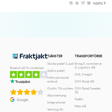
15
16
17
18
nästa
oss
Villkor
Allmänna
villkor
Integritet
Förbjudet
TJÄNSTER
TRANSPORTÖRER
och
Skicka paket & pall
Bring E-commerce
farligt
& Logistics AB
Baserat på 1tn omdömen
Spåra paket
innehåll
DHL Freight
Hitta närmaste
ombud
DSV Road AB
Gratis TA-system
DSV Road Sweden
SE
Abonnemang
FedEx
Google
Integrationer
Ntex AB
Verktyg för