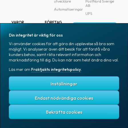
utvecklare
PostNord Sverige
AB
Automatiseringar
UPS
VAROR
FÖRETAG
Logga in
Samtliga varor
Om Fraktjakt
Din integritet är viktig för oss
Märkning
Pressrum
Vi använder cookies för att göra din upplevelse så bra som
Skapa konto
Emballage
Medarbetare
möjligt. Vi analyserar även ditt besök för att förstå våra
kunders behov, samt rikta relevant information och
Emballagetillbehör
Jobb & karriär
marknadsföring till dig. Du kan när som helst ändra dina val.
Kontorsvaror
Nyhetsarkiv
Läs mer om
Fraktjakts integritetspolicy
.
Blogg
Svenska
Kundtjänst
Inställningar
Endast nödvändiga cookies
Fraktjakts integritetspolicy
Allmänna villkor
Cookies
Copyright © 2007 – 2026 Fraktjakt AB. All rights reserved.