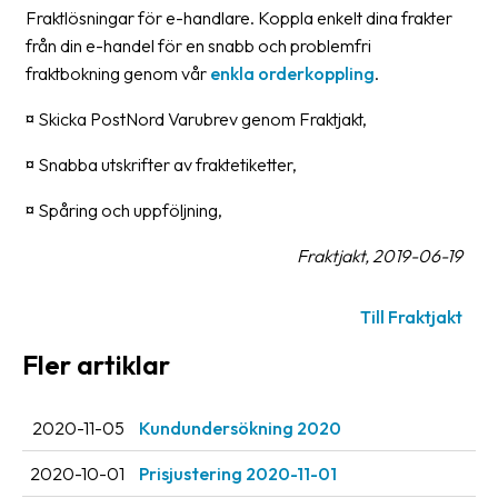
frågor
Fraktlösningar för e-handlare. Koppla enkelt dina frakter
&
från din e-handel för en snabb och problemfri
svar
fraktbokning genom vår
enkla orderkoppling
.
Ordlista
¤ Skicka PostNord Varubrev genom Fraktjakt,
Paketering
¤ Snabba utskrifter av fraktetiketter,
Frakthandlingar
¤ Spåring och uppföljning,
Skrivarinställningar
Fraktjakt, 2019-06-19
Tulldeklarationer
Till Fraktjakt
Leveransvillkor
Fler artiklar
Upphämtningar
Manualer
2020-11-05
Kundundersökning 2020
Nedladdningar
2020-10-01
Prisjustering 2020-11-01