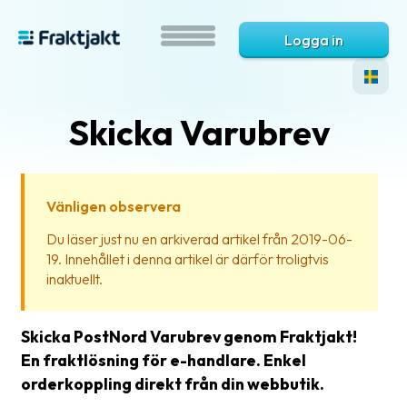
Logga in
Skicka Varubrev
Vänligen observera
Du läser just nu en arkiverad artikel från 2019-06-
19. Innehållet i denna artikel är därför troligtvis
Vad
inaktuellt.
är
Fraktjakt?
Skicka PostNord Varubrev genom Fraktjakt!
Hjälp?
En fraktlösning för e-handlare. Enkel
orderkoppling direkt från din webbutik.
Vanliga