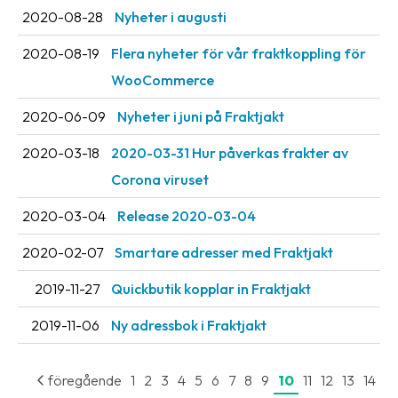
Streckkodsläsare
2020-08-28
Nyheter i augusti
Kundtjänst
2020-08-19
Flera nyheter för vår fraktkoppling för
WooCommerce
Om
företaget
2020-06-09
Nyheter i juni på Fraktjakt
Om
2020-03-18
2020-03-31 Hur påverkas frakter av
Fraktjakt
Corona viruset
Pressrum
2020-03-04
Release 2020-03-04
Medarbetare
2020-02-07
Smartare adresser med Fraktjakt
Jobb
2019-11-27
Quickbutik kopplar in Fraktjakt
&
karriär
2019-11-06
Ny adressbok i Fraktjakt
Nyhetsarkiv
föregående
1
2
3
4
5
6
7
8
9
10
11
12
13
14
Kontakta