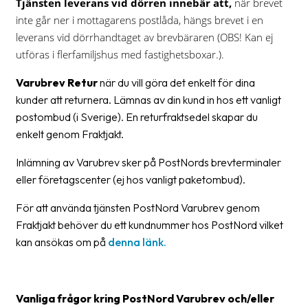
Tjänsten leverans vid dörren
innebär att,
när brevet
oss
inte går ner i mottagarens postlåda, hängs brevet i en
leverans vid dörrhandtaget av brevbäraren (OBS! Kan ej
Villkor
utföras i flerfamiljshus med fastighetsboxar.).
Allmänna
Varubrev Retur
när du vill göra det enkelt för dina
villkor
kunder att returnera. Lämnas av din kund in hos ett vanligt
postombud (i Sverige). En returfraktsedel skapar du
Integritet
enkelt genom Fraktjakt.
Förbjudet
Inlämning av Varubrev sker på PostNords brevterminaler
och
eller företagscenter (ej hos vanligt paketombud).
farligt
innehåll
För att använda tjänsten PostNord Varubrev genom
Fraktjakt behöver du ett kundnummer hos PostNord vilket
kan ansökas om på
denna länk.
Vanliga frågor kring PostNord Varubrev och/eller