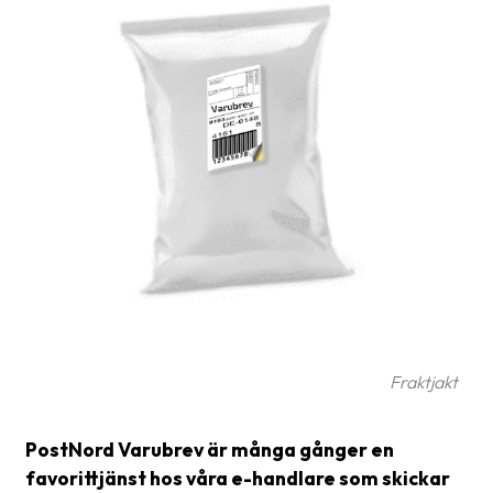
frågor
&
svar
Ordlista
Paketering
Frakthandlingar
Skrivarinställningar
Tulldeklarationer
Leveransvillkor
Upphämtningar
Fraktjakt
Manualer
PostNord Varubrev är många gånger en
Nedladdningar
favorittjänst hos våra e-handlare som skickar