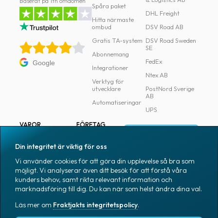
Baserat på 1tn omdömen
Spåra paket
DHL Freight
Hitta närmaste
ombud
DSV Road AB
Gratis TA-system
DSV Road Sweden
SE
Abonnemang
FedEx
Google
Integrationer
Ntex AB
Verktyg för
utvecklare
PostNord Sverige
AB
Automatiseringar
UPS
VAROR
FÖRETAG
Logga in
Samtliga varor
Om Fraktjakt
Din integritet är viktig för oss
Märkning
Pressrum
Vi använder cookies för att göra din upplevelse så bra som
Skapa konto
Emballage
Medarbetare
möjligt. Vi analyserar även ditt besök för att förstå våra
kunders behov, samt rikta relevant information och
Emballagetillbehör
Jobb & karriär
marknadsföring till dig. Du kan när som helst ändra dina val.
Kontorsvaror
Nyhetsarkiv
Läs mer om
Fraktjakts integritetspolicy
.
Blogg
Svenska