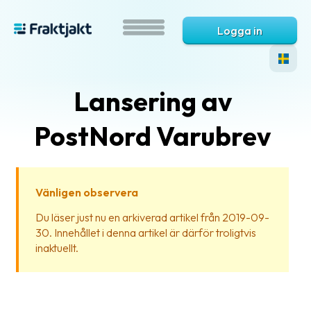
Logga in
Lansering av
PostNord Varubrev
Vänligen observera
Vad
Du läser just nu en arkiverad artikel från 2019-09-
är
30. Innehållet i denna artikel är därför troligtvis
Fraktjakt?
inaktuellt.
Hjälp?
Vanliga