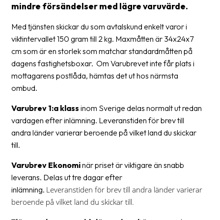
mindre försändelser med lägre varuvärde.
Streckkodsläsare
Kundtjänst
Med tjänsten skickar du som avtalskund enkelt varor i
viktintervallet 150 gram till 2 kg. Maxmåtten är 34x24x7
Om
cm som är en storlek som matchar standardmåtten på
företaget
dagens fastighetsboxar. Om Varubrevet inte får plats i
mottagarens postlåda, hämtas det ut hos närmsta
Om
ombud.
Fraktjakt
Varubrev 1:a klass
inom Sverige delas normalt ut redan
Pressrum
vardagen efter inlämning. Leveranstiden för brev till
andra länder varierar beroende på vilket land du skickar
Medarbetare
till.
Jobb
Varubrev Ekonomi
när priset är viktigare än snabb
&
leverans. Delas ut tre dagar efter
karriär
inlämning.
Leveranstiden för brev till andra länder varierar
Nyhetsarkiv
beroende på vilket land du skickar till.
Kontakta