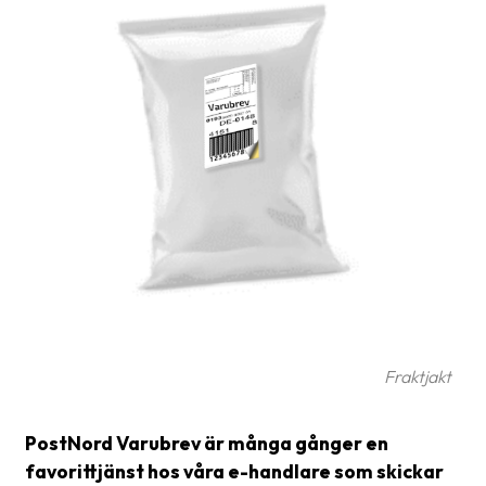
frågor
&
svar
Ordlista
Paketering
Frakthandlingar
Skrivarinställningar
Tulldeklarationer
Leveransvillkor
Upphämtningar
Fraktjakt
Manualer
PostNord Varubrev är många gånger en
Nedladdningar
favorittjänst hos våra e-handlare som skickar