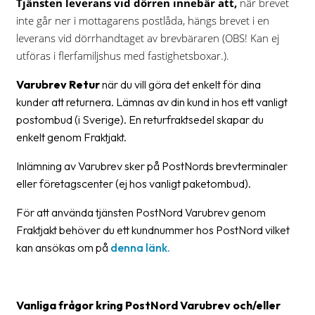
Tjänsten leverans vid dörren
innebär att,
när brevet
oss
inte går ner i mottagarens postlåda, hängs brevet i en
leverans vid dörrhandtaget av brevbäraren (OBS! Kan ej
Villkor
utföras i flerfamiljshus med fastighetsboxar.).
Allmänna
Varubrev Retur
när du vill göra det enkelt för dina
villkor
kunder att returnera. Lämnas av din kund in hos ett vanligt
postombud (i Sverige). En returfraktsedel skapar du
Integritet
enkelt genom Fraktjakt.
Förbjudet
Inlämning av Varubrev sker på PostNords brevterminaler
och
eller företagscenter (ej hos vanligt paketombud).
farligt
innehåll
För att använda tjänsten PostNord Varubrev genom
Fraktjakt behöver du ett kundnummer hos PostNord vilket
kan ansökas om på
denna länk.
Vanliga frågor kring PostNord Varubrev och/eller