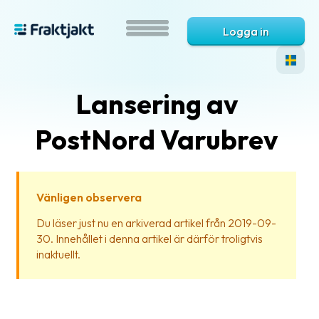
Logga in
Lansering av
PostNord Varubrev
Vänligen observera
Vad
Du läser just nu en arkiverad artikel från 2019-09-
är
30. Innehållet i denna artikel är därför troligtvis
Fraktjakt?
inaktuellt.
Hjälp?
Vanliga