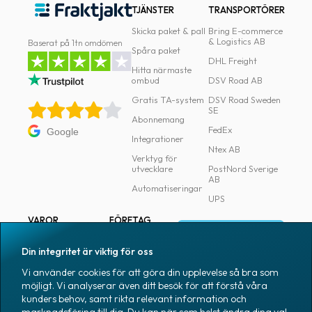
TJÄNSTER
TRANSPORTÖRER
Skicka paket & pall
Bring E-commerce
& Logistics AB
Baserat på 1tn omdömen
Spåra paket
DHL Freight
Hitta närmaste
ombud
DSV Road AB
Gratis TA-system
DSV Road Sweden
SE
Abonnemang
FedEx
Google
Integrationer
Ntex AB
Verktyg för
utvecklare
PostNord Sverige
AB
Automatiseringar
UPS
VAROR
FÖRETAG
Logga in
Samtliga varor
Om Fraktjakt
Din integritet är viktig för oss
Märkning
Pressrum
Vi använder cookies för att göra din upplevelse så bra som
Skapa konto
Emballage
Medarbetare
möjligt. Vi analyserar även ditt besök för att förstå våra
kunders behov, samt rikta relevant information och
Emballagetillbehör
Jobb & karriär