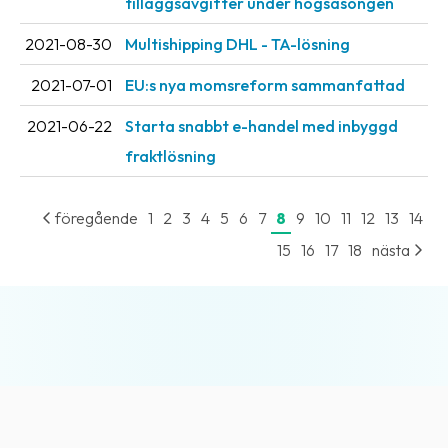
tilläggsavgifter under högsäsongen
2021-08-30
Multishipping DHL - TA-lösning
2021-07-01
EU:s nya momsreform sammanfattad
2021-06-22
Starta snabbt e-handel med inbyggd
fraktlösning
föregående
1
2
3
4
5
6
7
8
9
10
11
12
13
14
15
16
17
18
nästa