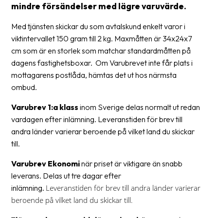
mindre försändelser med lägre varuvärde.
Streckkodsläsare
Kundtjänst
Med tjänsten skickar du som avtalskund enkelt varor i
viktintervallet 150 gram till 2 kg. Maxmåtten är 34x24x7
Om
cm som är en storlek som matchar standardmåtten på
företaget
dagens fastighetsboxar. Om Varubrevet inte får plats i
mottagarens postlåda, hämtas det ut hos närmsta
Om
ombud.
Fraktjakt
Varubrev 1:a klass
inom Sverige delas normalt ut redan
Pressrum
vardagen efter inlämning. Leveranstiden för brev till
andra länder varierar beroende på vilket land du skickar
Medarbetare
till.
Jobb
Varubrev Ekonomi
när priset är viktigare än snabb
&
leverans. Delas ut tre dagar efter
karriär
inlämning.
Leveranstiden för brev till andra länder varierar
Nyhetsarkiv
beroende på vilket land du skickar till.
Kontakta