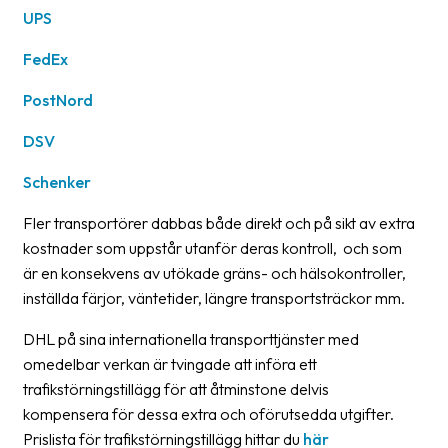
UPS
oss
FedEx
Villkor
PostNord
Allmänna
villkor
DSV
Integritet
Schenker
Förbjudet
Fler transportörer dabbas både direkt och på sikt av extra
och
kostnader som uppstår utanför deras kontroll, och som
farligt
är en konsekvens av utökade gräns- och hälsokontroller,
innehåll
inställda färjor, väntetider, längre transportsträckor mm.
DHL på sina internationella transporttjänster med
omedelbar verkan är tvingade att införa ett
trafikstörningstillägg för att åtminstone delvis
kompensera för dessa extra och oförutsedda utgifter.
Prislista för trafikstörningstillägg hittar du
här