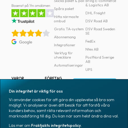
Skicka paket & pall
Bring E-commerce
& Logistics AB
Baserat på 1tn omdömen
Spåra paket
DHL Freight
Hitta närmaste
ombud
DSV Road AB
Gratis TA-system
DSV Road Sweden
SE
Abonnemang
FedEx
Google
Integrationer
Ntex AB
Verktyg för
utvecklare
PostNord Sverige
AB
Automatiseringar
UPS
VAROR
FÖRETAG
Logga in
Samtliga varor
Om Fraktjakt
Din integritet är viktig för oss
Märkning
Pressrum
Vi använder cookies för att göra din upplevelse så bra som
Skapa konto
Emballage
Medarbetare
möjligt. Vi analyserar även ditt besök för att förstå våra
kunders behov, samt rikta relevant information och
Emballagetillbehör
Jobb & karriär
marknadsföring till dig. Du kan när som helst ändra dina val.
Kontorsvaror
Nyhetsarkiv
Läs mer om
Fraktjakts integritetspolicy
.
Blogg