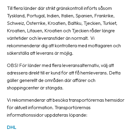
Streckkodsläsare
Till flera länder där strikt gränskontroll införts såsom
Tyskland, Portugal, Indien, Italien, Spanien, Frankrike,
Kundtjänst
Schweiz, Österrike, Kroatien, Baltiku, Tjeckien, Turkiet,
Om
Kroatien, Litauen, Kroatien och Tjeckien råder längre
företaget
väntetider och leveranstider än normalt. Vi
rekommenderar dig att kontrollera med mottagaren och
Om
säkerställa att leverans är möjlig.
Fraktjakt
OBS! För länder med flera leveransalternativ, välj att
Pressrum
adressera direkt till er kund för att få hemleverans. Detta
gäller generellt de områden där affärer och
Medarbetare
shoppingcenter är stängda.
Jobb
Vi rekommenderar att besöka transportörernas hemsidor
&
för aktuell information. Transportörernas
karriär
informationssidor uppdateras löpande:
Nyhetsarkiv
DHL
Kontakta