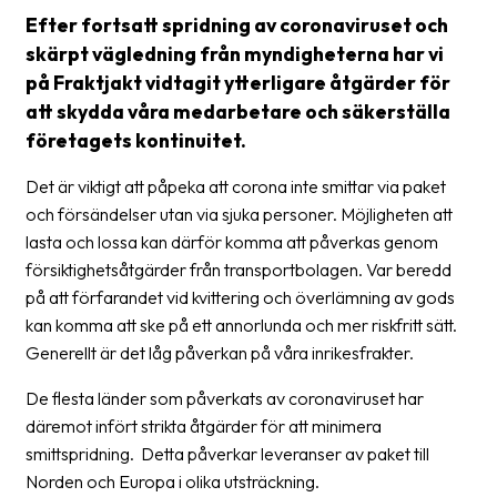
frågor
Efter fortsatt spridning av coronaviruset och
&
skärpt vägledning från myndigheterna har vi
svar
på Fraktjakt vidtagit ytterligare åtgärder för
att skydda våra medarbetare och säkerställa
Ordlista
företagets kontinuitet.
Paketering
Det är viktigt att påpeka att corona inte smittar via paket
Frakthandlingar
och försändelser utan via sjuka personer. Möjligheten att
lasta och lossa kan därför komma att påverkas genom
Skrivarinställningar
försiktighetsåtgärder från transportbolagen. Var beredd
Tulldeklarationer
på att förfarandet vid kvittering och överlämning av gods
kan komma att ske på ett annorlunda och mer riskfritt sätt.
Leveransvillkor
Generellt är det låg påverkan på våra inrikesfrakter.
Upphämtningar
De flesta länder som påverkats av coronaviruset har
Manualer
däremot infört strikta åtgärder för att minimera
smittspridning. Detta påverkar leveranser av paket till
Nedladdningar
Norden och Europa i olika utsträckning.