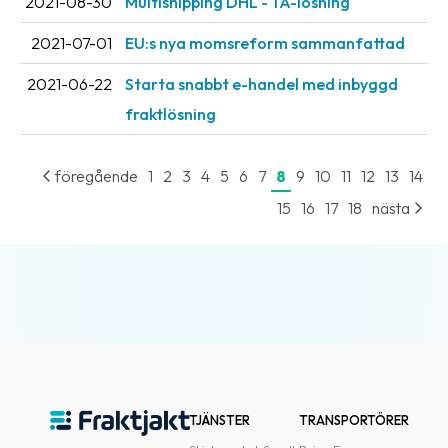
2021-08-30
Multishipping DHL - TA-lösning
2021-07-01
EU:s nya momsreform sammanfattad
2021-06-22
Starta snabbt e-handel med inbyggd
fraktlösning
föregående
1
2
3
4
5
6
7
8
9
10
11
12
13
14
15
16
17
18
nästa
TJÄNSTER
TRANSPORTÖRER