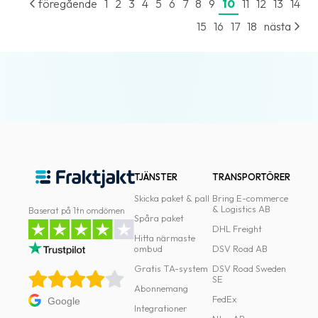
föregående
1
2
3
4
5
6
7
8
9
10
11
12
13
14
15
16
17
18
nästa
TJÄNSTER
TRANSPORTÖRER
Skicka paket & pall
Bring E-commerce
& Logistics AB
Baserat på 1tn omdömen
Spåra paket
DHL Freight
Hitta närmaste
ombud
DSV Road AB
Gratis TA-system
DSV Road Sweden
SE
Abonnemang
FedEx
Google
Integrationer