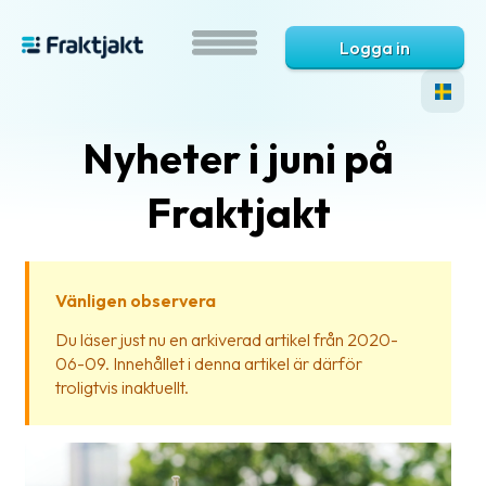
Logga in
Nyheter i juni på
Fraktjakt
Vänligen observera
Vad
Du läser just nu en arkiverad artikel från 2020-
är
06-09. Innehållet i denna artikel är därför
Fraktjakt?
troligtvis inaktuellt.
Hjälp?
Vanliga