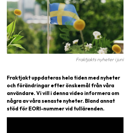
frågor
&
svar
Ordlista
Paketering
Frakthandlingar
Fraktjakts nyheter i juni
Skrivarinställningar
Fraktjakt uppdateras hela tiden med nyheter
Tulldeklarationer
och förändringar efter önskemål från våra
Leveransvillkor
användare. Vi vill i denna video informera om
några av våra senaste nyheter. Bland annat
Upphämtningar
stöd för EORI-nummer vid tullärenden.
Manualer
Nedladdningar