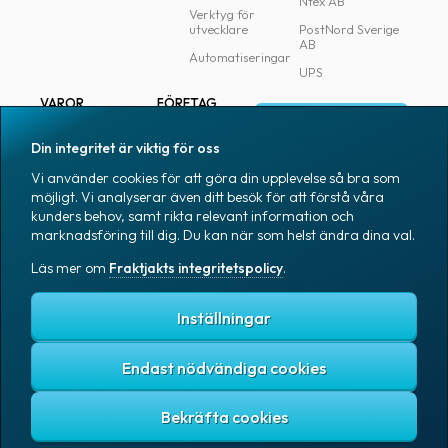
Ntex AB
Verktyg för
utvecklare
PostNord Sverige
AB
Automatiseringar
UPS
VAROR
FÖRETAG
Logga in
Samtliga varor
Om Fraktjakt
Din integritet är viktig för oss
Märkning
Pressrum
Vi använder cookies för att göra din upplevelse så bra som
Skapa konto
Emballage
Medarbetare
möjligt. Vi analyserar även ditt besök för att förstå våra
kunders behov, samt rikta relevant information och
Emballagetillbehör
Jobb & karriär
marknadsföring till dig. Du kan när som helst ändra dina val.
Kontorsvaror
Nyhetsarkiv
Läs mer om
Fraktjakts integritetspolicy
.
Blogg
Svenska
Kundtjänst
Inställningar
Endast nödvändiga cookies
Fraktjakts integritetspolicy
Allmänna villkor
Cookies
Copyright © 2007 – 2026 Fraktjakt AB. All rights reserved.