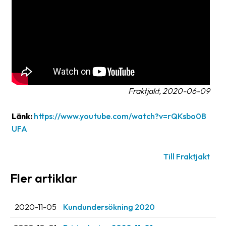
Streckkodsläsare
Kundtjänst
Om
företaget
Om
Fraktjakt, 2020-06-09
Fraktjakt
Länk:
https://www.youtube.com/watch?v=rQKsbo0B
Pressrum
UFA
Medarbetare
Till Fraktjakt
Jobb
&
Fler artiklar
karriär
Nyhetsarkiv
2020-11-05
Kundundersökning 2020
Kontakta