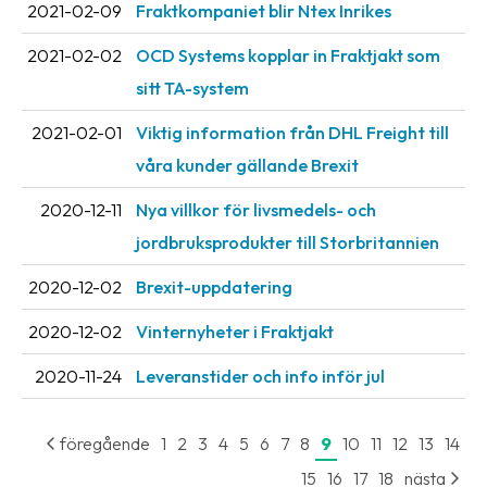
2021-02-09
Fraktkompaniet blir Ntex Inrikes
oss
2021-02-02
OCD Systems kopplar in Fraktjakt som
Villkor
sitt TA-system
Allmänna
2021-02-01
Viktig information från DHL Freight till
villkor
våra kunder gällande Brexit
Integritet
2020-12-11
Nya villkor för livsmedels- och
Förbjudet
jordbruksprodukter till Storbritannien
och
2020-12-02
Brexit-uppdatering
farligt
innehåll
2020-12-02
Vinternyheter i Fraktjakt
2020-11-24
Leveranstider och info inför jul
föregående
1
2
3
4
5
6
7
8
9
10
11
12
13
14
15
16
17
18
nästa