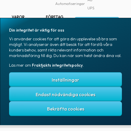
Automatiseringar
UPS
VAROR
FÖRETAG
Logga in
Samtliga varor
Om Fraktjakt
Din integritet är viktig för oss
Märkning
Pressrum
Vi använder cookies för att göra din upplevelse så bra som
Skapa konto
Emballage
Medarbetare
möjligt. Vi analyserar även ditt besök för att förstå våra
kunders behov, samt rikta relevant information och
Emballagetillbehör
Jobb & karriär
marknadsföring till dig. Du kan när som helst ändra dina val.
Kontorsvaror
Nyhetsarkiv
Läs mer om
Fraktjakts integritetspolicy
.
Blogg
Svenska
Kundtjänst
Inställningar
Endast nödvändiga cookies
Fraktjakts integritetspolicy
Allmänna villkor
Cookies
Copyright © 2007 – 2026 Fraktjakt AB. All rights reserved.