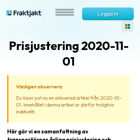
Logga in
Prisjustering 2020-11-
01
Vänligen observera
Vad
Du läser just nu en arkiverad artikel från 2020-10-
är
01. Innehållet i denna artikel är därför troligtvis
Fraktjakt?
inaktuellt.
Hjälp?
Här gör vi en samanfattning av
Vanliga
transportörnas årliga prisjustering och