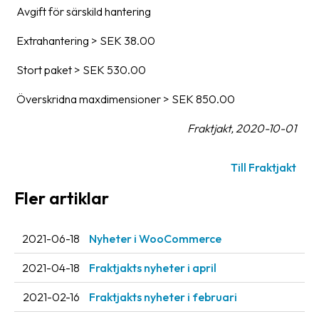
Streckkodsläsare
Avgift för särskild hantering
Kundtjänst
Extrahantering > SEK 38.00
Stort paket > SEK 530.00
Om
företaget
Överskridna maxdimensioner > SEK 850.00
Om
Fraktjakt, 2020-10-01
Fraktjakt
Pressrum
Till Fraktjakt
Fler artiklar
Medarbetare
Jobb
2021-06-18
Nyheter i WooCommerce
&
karriär
2021-04-18
Fraktjakts nyheter i april
Nyhetsarkiv
2021-02-16
Fraktjakts nyheter i februari
Kontakta