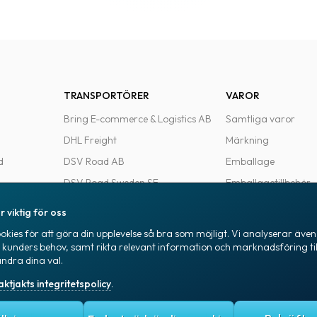
TRANSPORTÖRER
VAROR
Bring E-commerce & Logistics AB
Samtliga varor
DHL Freight
Märkning
d
DSV Road AB
Emballage
DSV Road Sweden SE
Emballagetillbehör
FedEx
Kontorsvaror
r viktig för oss
Ntex AB
kies för att göra din upplevelse så bra som möjligt. Vi analyserar även 
e
PostNord Sverige AB
a kunders behov, samt rikta relevant information och marknadsföring til
ändra dina val.
UPS
aktjakts integritetspolicy
.