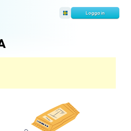
Logga in
SA