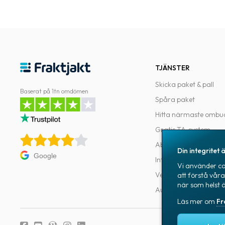
TJÄNSTER
Skicka paket & pall
Baserat på 1tn omdömen
Spåra paket
Hitta närmaste ombu
Gratis TA-system
Abonnemang
Din integritet ä
Google
Integrationer
Vi använder coo
Verktyg för utvecklar
att förstå vår
när som helst 
Automatiseringar
Läs mer om
Fr