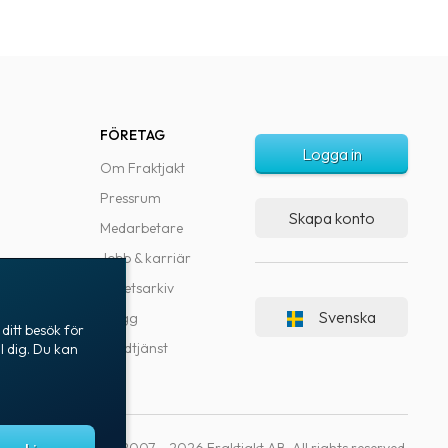
FÖRETAG
Logga in
Om Fraktjakt
Pressrum
Skapa konto
Medarbetare
Jobb & karriär
Nyhetsarkiv
Svenska
Blogg
ditt besök för
Kundtjänst
l dig. Du kan