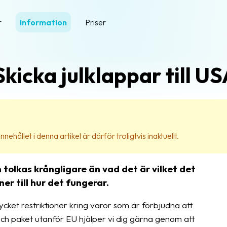
r
Information
Priser
Skicka julklappar till U
nehållet i denna artikel är därför troligtvis inaktuellt.
n tolkas krångligare än vad det är vilket det
er till hur det fungerar.
cket restriktioner kring varor som är förbjudna att
och paket utanför EU hjälper vi dig gärna genom att