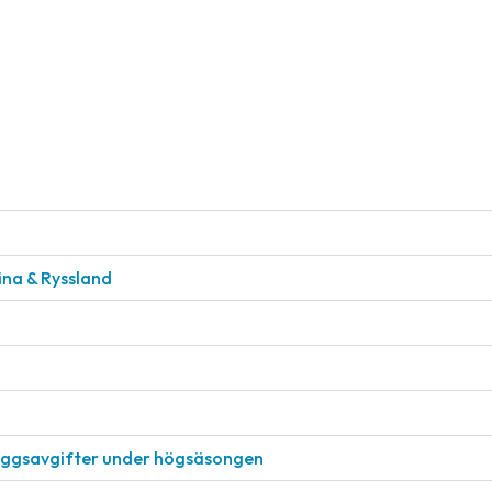
aina & Ryssland
läggsavgifter under högsäsongen