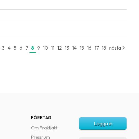
3
4
5
6
7
8
9
10
11
12
13
14
15
16
17
18
nästa
FÖRETAG
Logga in
Om Fraktjakt
Pressrum