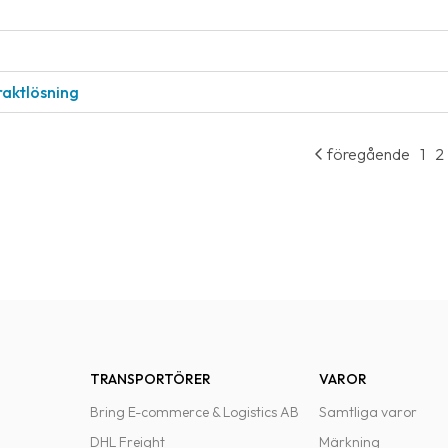
raktlösning
föregående
1
2
TRANSPORTÖRER
VAROR
Bring E-commerce & Logistics AB
Samtliga varor
DHL Freight
Märkning