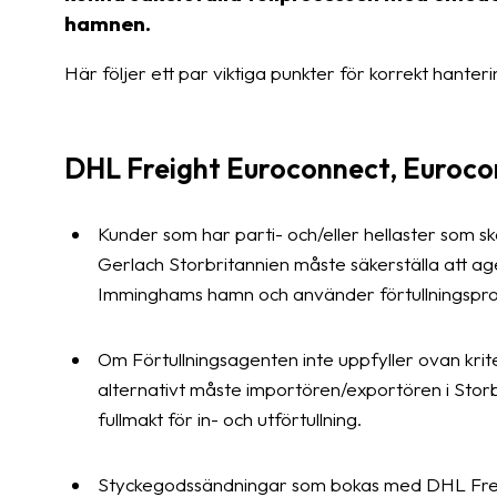
hamnen.
Här följer ett par viktiga punkter för korrekt hanteri
DHL Freight Euroconnect, Eurocon
Kunder som har parti- och/eller hellaster som ska
Gerlach Storbritannien måste säkerställa att agen
Imminghams hamn och använder förtullningspr
Om Förtullningsagenten inte uppfyller ovan krit
alternativt måste importören/exportören i Storbr
fullmakt för in- och utförtullning.
Styckegodssändningar som bokas med DHL Freight