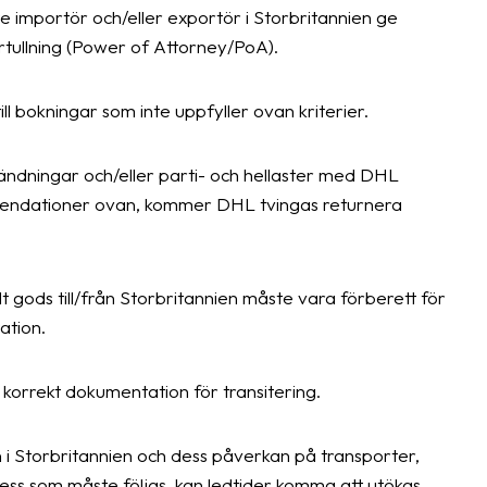
 importör och/eller exportör i Storbritannien ge
förtullning (Power of Attorney/PoA).
ill bokningar som inte uppfyller ovan kriterier.
ändningar och/eller parti- och hellaster med DHL
mmendationer ovan, kommer DHL tvingas returnera
gods till/från Storbritannien måste vara förberett för
ation.
d korrekt dokumentation för transitering.
i Storbritannien och dess påverkan på transporter,
cess som måste följas, kan ledtider komma att utökas.