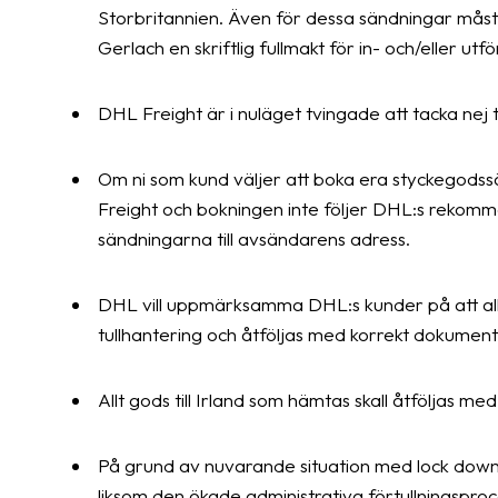
Storbritannien. Även för dessa sändningar måste
Gerlach en skriftlig fullmakt för in- och/eller ut
DHL Freight är i nuläget tvingade att tacka nej t
Om ni som kund väljer att boka era styckegodss
Freight och bokningen inte följer DHL:s reko
sändningarna till avsändarens adress.
DHL vill uppmärksamma DHL:s kunder på att allt 
tullhantering och åtföljas med korrekt dokument
Allt gods till Irland som hämtas skall åtföljas me
På grund av nuvarande situation med lock down 
liksom den ökade administrativa förtullningspro