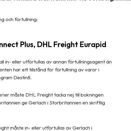
ng och förtullning:
nect Plus, DHL Freight Eurapid
ll in- eller utförtullas av annan förtullningsagent än
ten har ett tillstånd för förtullning av varor i
ogram Destin8.
erier måste DHL Freight tacka nej till bokningen
itannien ge Gerlach i Storbritannien en skriftlig
 måste in- eller utförtullas av Gerlach i