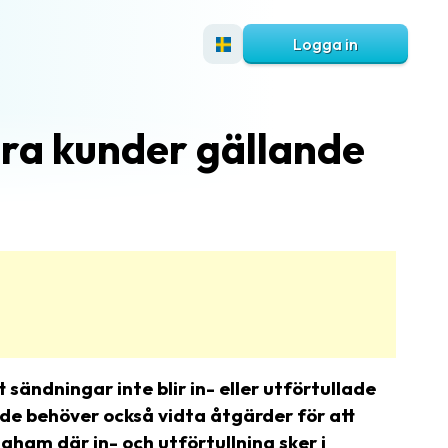
Logga in
åra kunder gällande
sändningar inte blir in- eller utförtullade
 de behöver också vidta åtgärder för att
ham där in- och utförtullning sker i