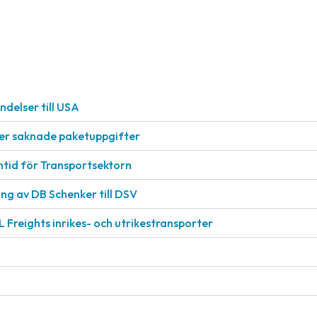
delser till USA
ller saknade paketuppgifter
mtid för Transportsektorn
g av DB Schenker till DSV
L Freights inrikes- och utrikestransporter