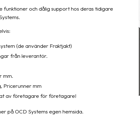
 funktioner och dålig support hos deras tidigare
 Systems.
lvis:
system (de använder Fraktjakt)
ngar från leverantör.
er mm.
g, Pricerunner mm
lat av företagare för företagare!
äs mer på OCD Systems egen hemsida.