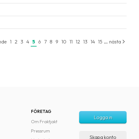
...
nde
1
2
3
4
5
6
7
8
9
10
11
12
13
14
15
nästa
FÖRETAG
Logga in
Om Fraktjakt
Pressrum
Skapa konto