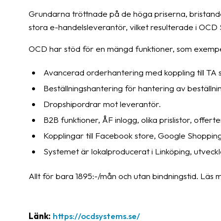
Grundarna tröttnade på de höga priserna, bristande
stora e-handelsleverantör, vilket resulterade i OCD
OCD har stöd för en mängd funktioner, som exempe
Avancerad orderhantering med koppling till TA 
Beställningshantering för hantering av beställni
Dropshipordrar mot leverantör.
B2B funktioner, ÅF inlogg, olika prislistor, offert
Kopplingar till Facebook store, Google Shoppin
Systemet är lokalproducerat i Linköping, utveck
Allt för bara 1895:-/mån och utan bindningstid. L
Länk:
https://ocdsystems.se/