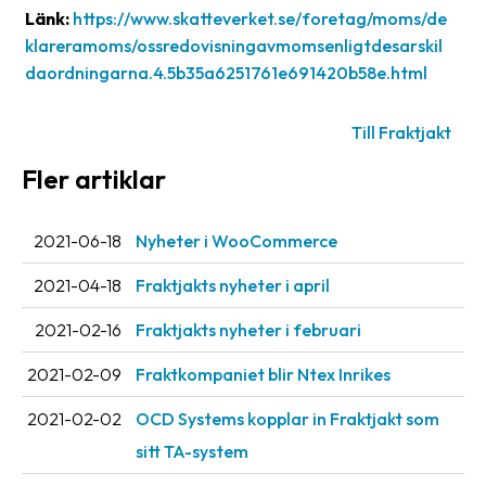
Länk:
https://www.skatteverket.se/foretag/moms/de
oss
klareramoms/ossredovisningavmomsenligtdesarskil
Villkor
daordningarna.4.5b35a6251761e691420b58e.html
Allmänna
Till Fraktjakt
villkor
Fler artiklar
Integritet
Förbjudet
2021-06-18
Nyheter i WooCommerce
och
2021-04-18
Fraktjakts nyheter i april
farligt
innehåll
2021-02-16
Fraktjakts nyheter i februari
2021-02-09
Fraktkompaniet blir Ntex Inrikes
2021-02-02
OCD Systems kopplar in Fraktjakt som
sitt TA-system