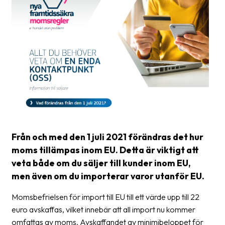
frågor
&
svar
Ordlista
Paketering
Frakthandlingar
Skrivarinställningar
Tulldeklarationer
Från och med den 1 juli 2021 förändras det hur
moms tillämpas inom EU. Detta är viktigt att
Leveransvillkor
veta både om du säljer till kunder inom EU,
Upphämtningar
men även om du importerar varor utanför EU.
Manualer
Momsbefrielsen för import till EU till ett värde upp till 22
euro avskaffas, vilket innebär att all import nu kommer
Nedladdningar
omfattas av moms. Avskaffandet av minimibeloppet för