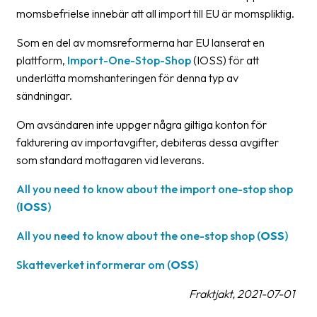
Streckkodsläsare
momsbefrielse innebär att all import till EU är momspliktig.
Kundtjänst
Som en del av momsreformerna har EU lanserat en
plattform,
Import-One-Stop-Shop
(IOSS) för att
Om
underlätta momshanteringen för denna typ av
företaget
sändningar.
Om
Om avsändaren inte uppger några giltiga konton för
Fraktjakt
fakturering av importavgifter, debiteras dessa avgifter
som standard mottagaren vid leverans.
Pressrum
All you need to know about the import one-stop shop
Medarbetare
(
IOSS
)
Jobb
All you need to know about the one-stop shop (
OSS
)
&
karriär
Skatteverket informerar om (
OSS
)
Nyhetsarkiv
Fraktjakt, 2021-07-01
Kontakta