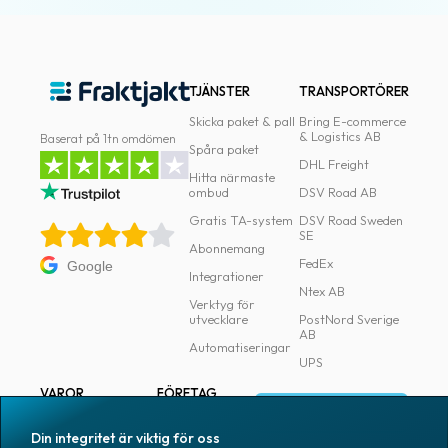
TJÄNSTER
TRANSPORTÖRER
Skicka paket & pall
Bring E-commerce
& Logistics AB
Baserat på 1tn omdömen
Spåra paket
DHL Freight
Hitta närmaste
ombud
DSV Road AB
Gratis TA-system
DSV Road Sweden
SE
Abonnemang
FedEx
Google
Integrationer
Ntex AB
Verktyg för
utvecklare
PostNord Sverige
AB
Automatiseringar
UPS
VAROR
FÖRETAG
Logga in
Samtliga varor
Om Fraktjakt
Din integritet är viktig för oss