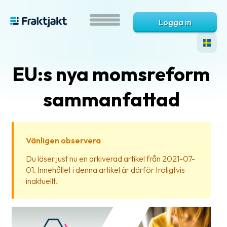
Logga in
EU:s nya momsreform
sammanfattad
Vänligen observera
Vad
Du läser just nu en arkiverad artikel från 2021-07-
är
01. Innehållet i denna artikel är därför troligtvis
Fraktjakt?
inaktuellt.
Hjälp?
Vanliga