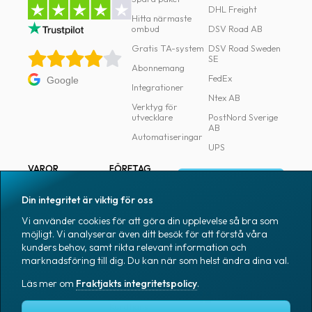
DHL Freight
Hitta närmaste
ombud
DSV Road AB
Gratis TA-system
DSV Road Sweden
SE
Abonnemang
FedEx
Google
Integrationer
Ntex AB
Verktyg för
utvecklare
PostNord Sverige
AB
Automatiseringar
UPS
VAROR
FÖRETAG
Logga in
Samtliga varor
Om Fraktjakt
Din integritet är viktig för oss
Märkning
Pressrum
Vi använder cookies för att göra din upplevelse så bra som
Skapa konto
Emballage
Medarbetare
möjligt. Vi analyserar även ditt besök för att förstå våra
kunders behov, samt rikta relevant information och
Emballagetillbehör
Jobb & karriär
marknadsföring till dig. Du kan när som helst ändra dina val.
Kontorsvaror
Nyhetsarkiv
Läs mer om
Fraktjakts integritetspolicy
.
Blogg
Svenska
Kundtjänst