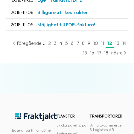
2018-11-23
Eget fraktavtal DHL
2018-11-08
Billigare utrikesfrakter
2018-11-05
Möjlighet till PDF-faktura!
...
föregående
2
3
4
5
6
7
8
9
10
11
12
13
14
15
16
17
18
nästa
TJÄNSTER
TRANSPORTÖRER
Skicka paket & pall
Bring E-commerce
& Logistics AB
Baserat på 1tn omdömen
Spåra paket