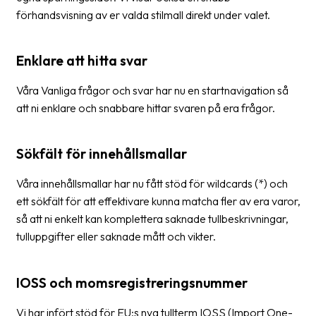
oss
förhandsvisning av er valda stilmall direkt under valet.
Villkor
Enklare att hitta svar
Allmänna
Våra Vanliga frågor och svar har nu en startnavigation så
villkor
att ni enklare och snabbare hittar svaren på era frågor.
Integritet
Sökfält för innehållsmallar
Förbjudet
och
Våra innehållsmallar har nu fått stöd för wildcards (*) och
farligt
ett sökfält för att effektivare kunna matcha fler av era varor,
innehåll
så att ni enkelt kan komplettera saknade tullbeskrivningar,
tulluppgifter eller saknade mått och vikter.
IOSS och momsregistreringsnummer
Vi har infört stöd för EU:s nya tullterm IOSS (Import One-