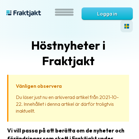
Logga in
Höstnyheter i
Fraktjakt
Vänligen observera
Vad
Du läser just nu en arkiverad artikel från 2021-10-
är
22. Innehållet i denna artikel är därför troligtvis
Fraktjakt?
inaktuellt.
Hjälp?
Vi vill passa på att berätta om de nyheter och
Vanliga
förändringar som skett i Fraktjakt under