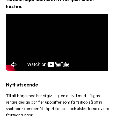
frågor
hösten.
&
svar
Ordlista
Paketering
Frakthandlingar
Skrivarinställningar
Tulldeklarationer
Leveransvillkor
Nytt utseende
Upphämtningar
Till att börja med har vi givit sajten ett lyft med luftigare,
Manualer
renare design och fler uppgifter som fällts ihop så att ni
snabbare kommer åt köpet i kassan och utskrifterna av era
Nedladdningar
frakthandlingar.