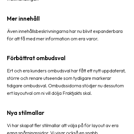
Streckkodsläsare
Kundtjänst
Mer innehåll
Om
Även innehållsbeskrivningarna har nu blivit expanderbara
företaget
för att få med mer information om era varor.
Om
Förbättrat ombudsval
Fraktjakt
Pressrum
Ert och era kunders ombudsval har fått ett nytt uppdaterat,
större och renare utseende som tydligare markerar
Medarbetare
tidigare ombudsval. Ombudssidorna stödjer nu dessutom
ert layoutval om ni vill dölja Fraktjakts skal.
Jobb
&
karriär
Nya stilmallar
Nyhetsarkiv
Vi har skapat fler stilmallar att välja på för layout av era
Kontakta
egna spårningssidor. Vi visar också en snabb