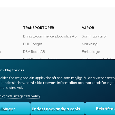
TRANSPORTÖRER
VAROR
Bring E-commerce & Logistics AB
Samtliga varor
DHL Freight
Märkning
d
DSV Road AB
Emballage
DSV Road Sweden SE
Emballagetillbehör
FedEx
Kontorsvaror
r viktig för oss
Ntex AB
kies för att göra din upplevelse så bra som möjligt. Vi analyserar även 
e
PostNord Sverige AB
a kunders behov, samt rikta relevant information och marknadsföring til
ändra dina val.
UPS
aktjakts integritetspolicy
.
itetspolicy
Allmänna villkor
Cookies
ällningar
Endast nödvändiga cookies