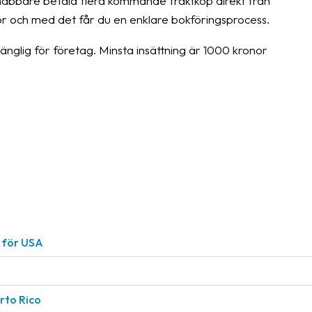
snabbare betala flera kommande fraktköp direkt från
uror och med det får du en enklare bokföringsprocess.
gänglig för företag. Minsta insättning är 1000 kronor
r för USA
rto Rico