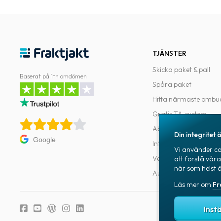
TJÄNSTER
Skicka paket & pall
Baserat på 1tn omdömen
Spåra paket
Hitta närmaste ombu
Gratis TA-system
Abonnemang
Din integritet ä
Google
Integrationer
Vi använder coo
Verktyg för utvecklar
att förstå vår
när som helst 
Automatiseringar
Läs mer om
Fr
Fraktjakts integr
Inst