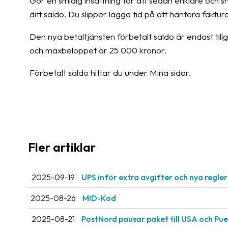
Gör en smidig insättning för att sedan enklare och 
ditt saldo. Du slipper lägga tid på att hantera fakt
Den nya betaltjänsten förbetalt saldo är endast till
och maxbeloppet är 25 000 kronor.
Förbetalt saldo hittar du under Mina sidor.
Fler artiklar
2025-09-19
UPS inför extra avgifter och nya regle
2025-08-26
MID-Kod
2025-08-21
PostNord pausar paket till USA och Pue