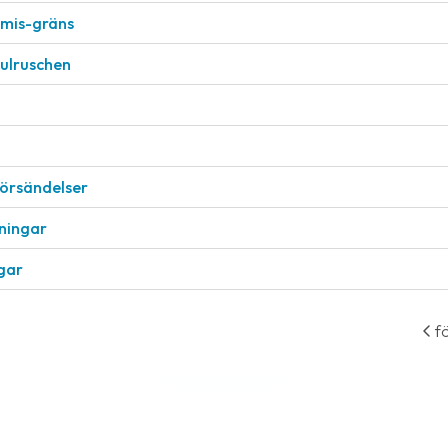
nimis-gräns
julruschen
försändelser
eningar
ngar
f