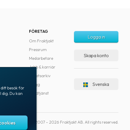
FÖRETAG
Logga in
Om Fraktjakt
Pressrum
Skapa konto
Medarbetare
Jobb & karriär
Nyhetsarkiv
Svenska
Blogg
ditt besök för
Kundtjänst
l dig. Du kan
Copyright © 2007 – 2026 Fraktjakt AB. All rights reserved.