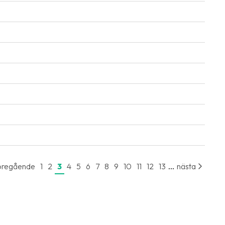
...
öregående
1
2
3
4
5
6
7
8
9
10
11
12
13
nästa