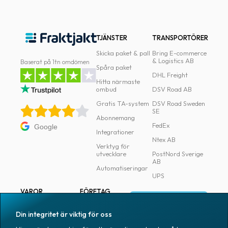
TJÄNSTER
TRANSPORTÖRER
Skicka paket & pall
Bring E-commerce
& Logistics AB
Baserat på 1tn omdömen
Spåra paket
DHL Freight
Hitta närmaste
ombud
DSV Road AB
Gratis TA-system
DSV Road Sweden
SE
Abonnemang
FedEx
Google
Integrationer
Ntex AB
Verktyg för
utvecklare
PostNord Sverige
AB
Automatiseringar
UPS
VAROR
FÖRETAG
Logga in
Samtliga varor
Om Fraktjakt
Din integritet är viktig för oss
Märkning
Pressrum