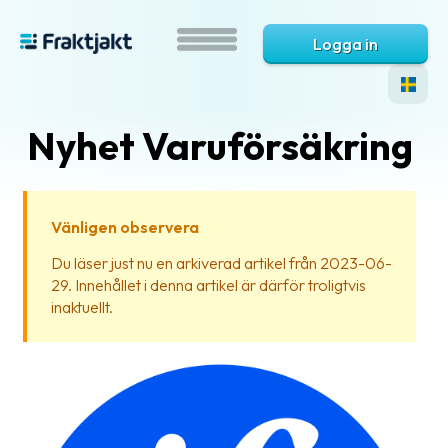
Logga in
Nyhet Varuförsäkring
Vänligen observera
Du läser just nu en arkiverad artikel från 2023-06-
29. Innehållet i denna artikel är därför troligtvis
Vad
inaktuellt.
är
Fraktjakt?
Hjälp?
Vanliga