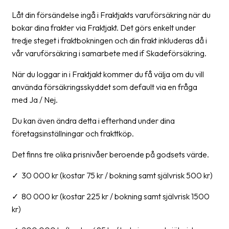
Streckkodsläsare
Låt din försändelse ingå i Fraktjakts varuförsäkring när du
Kundtjänst
bokar dina frakter via Fraktjakt. Det görs enkelt under
tredje steget i fraktbokningen och din frakt inkluderas då i
Om
vår varuförsäkring i samarbete med if Skadeförsäkring.
företaget
När du loggar in i Fraktjakt kommer du få välja om du vill
använda försäkringsskyddet som default via en fråga
Om
med Ja / Nej.
Fraktjakt
Pressrum
Du kan även ändra detta i efterhand under dina
företagsinställningar och frakttköp.
Medarbetare
Det finns tre olika prisnivåer beroende på godsets värde.
Jobb
&
✓ 30 000 kr (kostar 75 kr / bokning samt självrisk 500 kr)
karriär
✓ 80 000 kr (kostar 225 kr / bokning samt självrisk 1500
Nyhetsarkiv
kr)
Kontakta