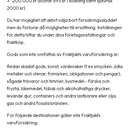
✓ 200 000 kr (kostar 695 kr / bokning samt självrisk
oss
2000 kr)
Villkor
Du har möjlighet att aktivt välja bort försäkringsskyddet
men du förlorar då möjligheten till ersättning. Inställningen
Allmänna
för detta hittar du under dina företagsinställningar och
villkor
fraktköp.
Integritet
Gods som inte omfattas av Fraktjakts varuförsäkring är:
Förbjudet
Redan skadat gods, konst, värdesaker (t ex smycken, ädla
och
metaller och stenar, frimärken, obligationer och pengar),
farligt
sågade trävaror och timmer, livsmedel - färska och
innehåll
frysta, läkemedel, tobak och alkoholhaltiga drycker,
levande djur, containers och andra lastbärare eller olja,
gas och andra fossila bränslen.
För följande destinationer gäller inte Fraktjakts
varuförsäkring: