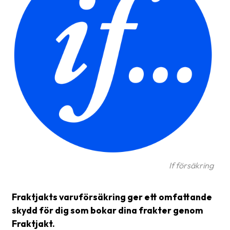
frågor
&
svar
Ordlista
Paketering
Frakthandlingar
Skrivarinställningar
Tulldeklarationer
Leveransvillkor
If försäkring
Upphämtningar
Manualer
Fraktjakts varuförsäkring ger ett omfattande
skydd för dig som bokar dina frakter genom
Nedladdningar
Fraktjakt.