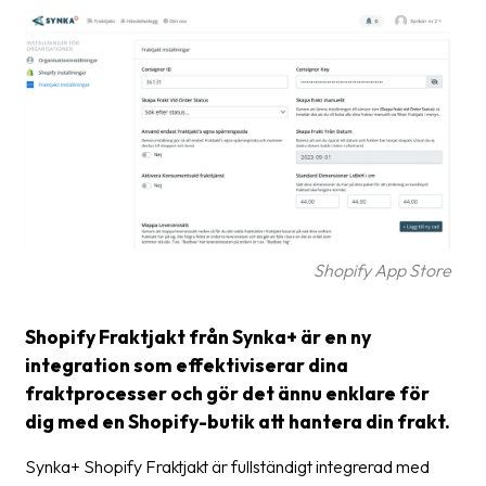
frågor
&
svar
Ordlista
Paketering
Frakthandlingar
Skrivarinställningar
Shopify App Store
Tulldeklarationer
Leveransvillkor
Shopify Fraktjakt från Synka+ är en ny
integration som effektiviserar dina
Upphämtningar
fraktprocesser och gör det ännu enklare för
Manualer
dig med en Shopify-butik att hantera din frakt.
Nedladdningar
Synka+ Shopify Fraktjakt är fullständigt integrerad med