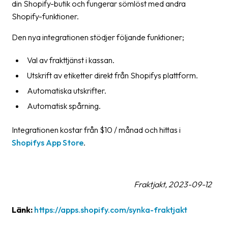
din Shopify-butik och fungerar sömlöst med andra
Streckkodsläsare
Shopify-funktioner.
Kundtjänst
Den nya integrationen stödjer följande funktioner;
Om
Val av frakttjänst i kassan.
företaget
Utskrift av etiketter direkt från Shopifys plattform.
Om
Automatiska utskrifter.
Fraktjakt
Automatisk spårning.
Pressrum
Integrationen kostar från $10 / månad och hittas i
Medarbetare
Shopifys App Store
.
Jobb
&
Fraktjakt, 2023-09-12
karriär
Nyhetsarkiv
Länk:
https://apps.shopify.com/synka-fraktjakt
Kontakta