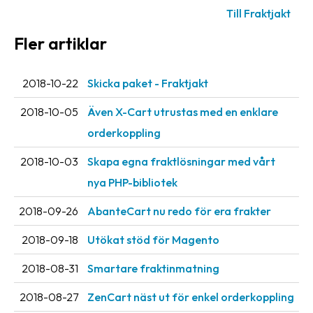
oss
Till Fraktjakt
Fler artiklar
Villkor
Allmänna
2018-10-22
Skicka paket - Fraktjakt
villkor
2018-10-05
Även X-Cart utrustas med en enklare
Integritet
orderkoppling
Förbjudet
2018-10-03
Skapa egna fraktlösningar med vårt
och
nya PHP-bibliotek
farligt
innehåll
2018-09-26
AbanteCart nu redo för era frakter
2018-09-18
Utökat stöd för Magento
2018-08-31
Smartare fraktinmatning
2018-08-27
ZenCart näst ut för enkel orderkoppling