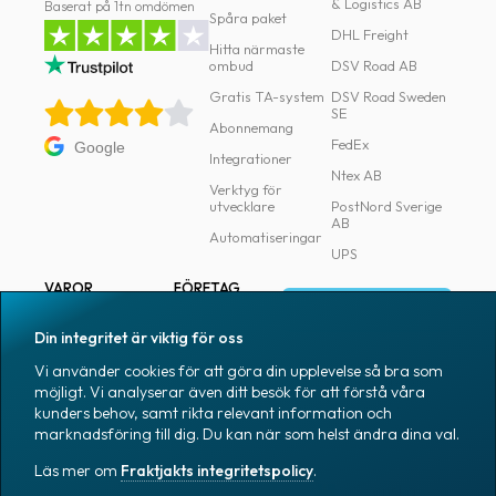
& Logistics AB
Baserat på 1tn omdömen
Spåra paket
DHL Freight
Hitta närmaste
ombud
DSV Road AB
Gratis TA-system
DSV Road Sweden
SE
Abonnemang
FedEx
Google
Integrationer
Ntex AB
Verktyg för
utvecklare
PostNord Sverige
AB
Automatiseringar
UPS
VAROR
FÖRETAG
Logga in
Samtliga varor
Om Fraktjakt
Din integritet är viktig för oss
Märkning
Pressrum
Vi använder cookies för att göra din upplevelse så bra som
Skapa konto
Emballage
Medarbetare
möjligt. Vi analyserar även ditt besök för att förstå våra
kunders behov, samt rikta relevant information och
Emballagetillbehör
Jobb & karriär
marknadsföring till dig. Du kan när som helst ändra dina val.
Kontorsvaror
Nyhetsarkiv
Läs mer om
Fraktjakts integritetspolicy
.
Blogg
Svenska