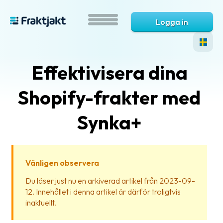
Logga in
Effektivisera dina
Shopify-frakter med
Synka+
Vad
är
Vänligen observera
Fraktjakt?
Du läser just nu en arkiverad artikel från 2023-09-
12. Innehållet i denna artikel är därför troligtvis
Hjälp?
inaktuellt.
Vanliga