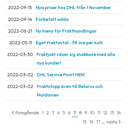
oss
2022-09-15
Nya priser hos DHL från 1 November
Villkor
2022-09-14
Förbetalt saldo
2022-06-21
Ny meny för Frakthandlingar
Allmänna
villkor
2022-05-11
Eget fraktavtal - 59 öre per kolli
Integritet
2022-03-30
Fraktjakt växer sig snabbare med alla
Förbjudet
nya kunder!
och
2022-03-02
DHL Service Point HEM
farligt
innehåll
2022-03-02
Fraktstopp även till Belarus och
Moldavien
föregående
1
2
3
4
5
6
7
8
9
10
11
12
13
14
...
15
16
17
nästa