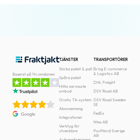
TJÄNSTER
TRANSPORTÖRER
Skicka paket & pall
Bring E-commerce
& Logistics AB
Baserat på 1tn omdömen
Spåra paket
DHL Freight
Hitta närmaste
ombud
DSV Road AB
Gratis TA-system
DSV Road Sweden
SE
Abonnemang
FedEx
Google
Integrationer
Ntex AB
Verktyg för
utvecklare
PostNord Sverige
AB
Automatiseringar