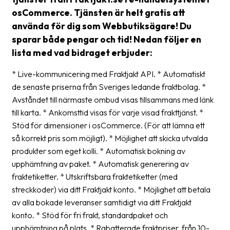
frågor
osCommerce. Tjänsten är helt gratis att
&
använda för dig som Webbutiksägare! Du
svar
sparar både pengar och tid! Nedan följer en
lista med vad bidraget erbjuder:
Ordlista
Paketering
* Live-kommunicering med Fraktjakt API. * Automatiskt
de senaste priserna från Sveriges ledande fraktbolag. *
Frakthandlingar
Avståndet till närmaste ombud visas tillsammans med länk
till karta. * Ankomsttid visas för varje visad frakttjänst. *
Skrivarinställningar
Stöd för dimensioner i osCommerce. (För att lämna ett
Tulldeklarationer
så korrekt pris som möjligt). * Möjlighet att skicka utvalda
produkter som eget kolli. * Automatisk bokning av
Leveransvillkor
upphämtning av paket. * Automatisk generering av
Upphämtningar
fraktetiketter. * Utskriftsbara fraktetiketter (med
streckkoder) via ditt Fraktjakt konto. * Möjlighet att betala
Manualer
av alla bokade leveranser samtidigt via ditt Fraktjakt
konto. * Stöd för fri frakt, standardpaket och
Nedladdningar
upphämtning på plats. * Rabatterade fraktpriser, från 10-