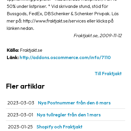
Streckkodsläsare
50% under listpriser. * Vid skrivande stund, stöd för
Bussgods, FedEx, DBSchenker & Schenker Privpak. Läs
Kundtjänst
mer på: http://www.fraktjakt.se/services eller klicka på
länken nedan.
Om
Fraktjakt.se, 2009-11-12
företaget
Källa:
Fraktjakt.se
Om
Fraktjakt
Länk:
http://addons.oscommerce.com/info/7110
Pressrum
Till Fraktjakt
Medarbetare
Fler artiklar
Jobb
&
2023-03-03
Nya Postnummer från den 6 mars
karriär
2023-03-01
Nya tullregler från den 1 mars
Nyhetsarkiv
2023-01-25
Shopify och Fraktjakt
Kontakta