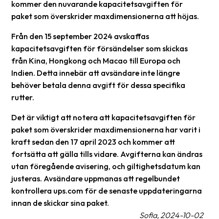
kommer den nuvarande kapacitetsavgiften för
Streckkodsläsare
paket som överskrider maxdimensionerna att höjas.
Kundtjänst
Från den 15 september 2024 avskaffas
kapacitetsavgiften för försändelser som skickas
Om
företaget
från Kina, Hongkong och Macao till Europa och
Indien. Detta innebär att avsändare inte längre
Om
behöver betala denna avgift för dessa specifika
Fraktjakt
rutter.
Pressrum
Det är viktigt att notera att kapacitetsavgiften för
paket som överskrider maxdimensionerna har varit i
Medarbetare
kraft sedan den 17 april 2023 och kommer att
Jobb
fortsätta att gälla tills vidare. Avgifterna kan ändras
&
utan föregående avisering, och giltighetsdatum kan
karriär
justeras. Avsändare uppmanas att regelbundet
kontrollera ups.com för de senaste uppdateringarna
Nyhetsarkiv
innan de skickar sina paket.
Sofia, 2024-10-02
Kontakta