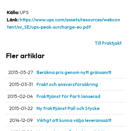
oss
Källa:
UPS
Villkor
Länk:
https://www.ups.com/assets/resources/webcon
tent/sv_SE/ups-peak-surcharge-eu.pdf
Allmänna
villkor
Till Fraktjakt
Integritet
Fler artiklar
Förbjudet
och
2015-05-27
Beräkna pris genom nytt gränssnitt
farligt
2015-03-31
Frakt och ansvarsförsäkring
innehåll
2015-02-04
Frakttjänst för Parti lanserad
2015-01-22
Ny frakttjänst Pall och Stycke
2014-12-09
Viktigt att kunna välja leveranssätt