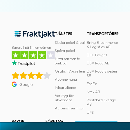
TJÄNSTER
TRANSPORTÖRER
Skicka paket & pall
Bring E-commerce
& Logistics AB
Baserat på 1tn omdömen
Spåra paket
DHL Freight
Hitta närmaste
ombud
DSV Road AB
Gratis TA-system
DSV Road Sweden
SE
Abonnemang
FedEx
Google
Integrationer
Ntex AB
Verktyg för
utvecklare
PostNord Sverige
AB
Automatiseringar
UPS
VAROR
FÖRETAG
Logga in