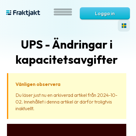
Logga in
UPS - Ändringar i
kapacitetsavgifter
Vänligen observera
Vad
Du läser just nu en arkiverad artikel från 2024-10-
är
02. Innehållet i denna artikel är därför troligtvis
Fraktjakt?
inaktuellt.
Hjälp?
Vanliga