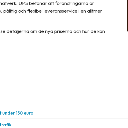
iknätverk. UPS betonar att förändringarna är
litlig och flexibel leveransservice i en alltmer
se detaljerna om de nya priserna och hur de kan
t under 150 euro
rafik