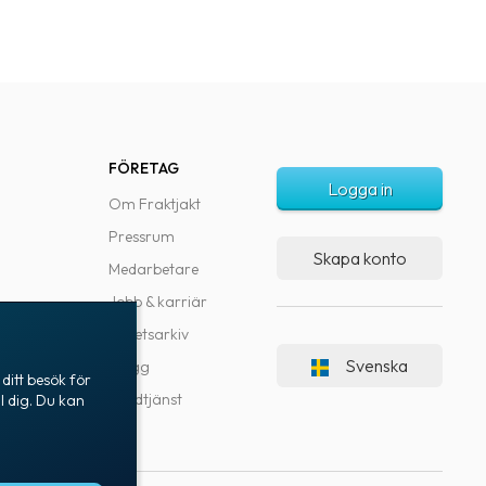
FÖRETAG
Logga in
Om Fraktjakt
Pressrum
Skapa konto
Medarbetare
Jobb & karriär
Nyhetsarkiv
Svenska
Blogg
ditt besök för
Kundtjänst
l dig. Du kan