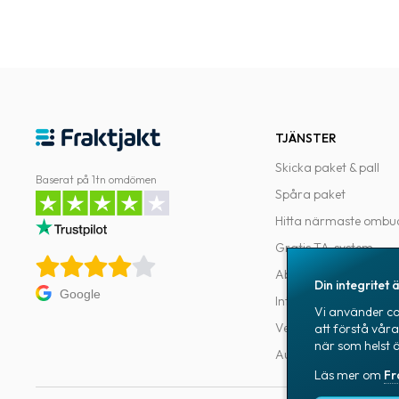
TJÄNSTER
Skicka paket & pall
Baserat på 1tn omdömen
Spåra paket
Hitta närmaste ombu
Gratis TA-system
Abonnemang
Din integritet ä
Google
Integrationer
Vi använder coo
Verktyg för utvecklar
att förstå vår
när som helst 
Automatiseringar
Läs mer om
Fr