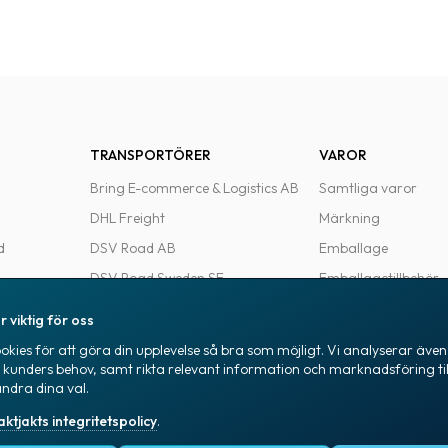
TRANSPORTÖRER
VAROR
Bring E-commerce & Logistics AB
Samtliga varor
DHL Freight
Märkning
d
DSV Road AB
Emballage
DSV Road Sweden SE
Emballagetillbehör
FedEx
Kontorsvaror
r viktig för oss
Ntex AB
kies för att göra din upplevelse så bra som möjligt. Vi analyserar även 
e
PostNord Sverige AB
a kunders behov, samt rikta relevant information och marknadsföring til
ändra dina val.
UPS
aktjakts integritetspolicy
.