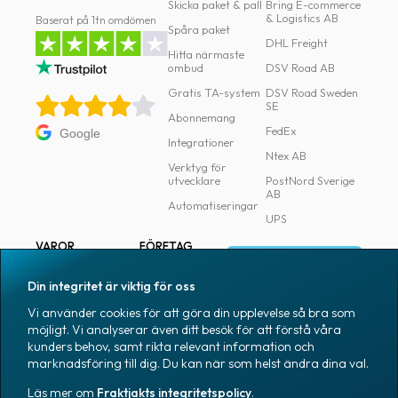
Skicka paket & pall
Bring E-commerce
& Logistics AB
Baserat på 1tn omdömen
Spåra paket
DHL Freight
Hitta närmaste
ombud
DSV Road AB
Gratis TA-system
DSV Road Sweden
SE
Abonnemang
FedEx
Google
Integrationer
Ntex AB
Verktyg för
utvecklare
PostNord Sverige
AB
Automatiseringar
UPS
VAROR
FÖRETAG
Logga in
Samtliga varor
Om Fraktjakt
Din integritet är viktig för oss
Märkning
Pressrum
Vi använder cookies för att göra din upplevelse så bra som
Skapa konto
Emballage
Medarbetare
möjligt. Vi analyserar även ditt besök för att förstå våra
kunders behov, samt rikta relevant information och
Emballagetillbehör
Jobb & karriär
marknadsföring till dig. Du kan när som helst ändra dina val.
Kontorsvaror
Nyhetsarkiv
Läs mer om
Fraktjakts integritetspolicy
.
Blogg