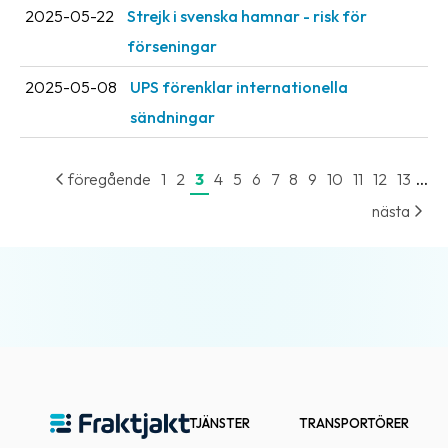
2025-05-22
Strejk i svenska hamnar - risk för
förseningar
2025-05-08
UPS förenklar internationella
sändningar
...
föregående
1
2
3
4
5
6
7
8
9
10
11
12
13
nästa
TJÄNSTER
TRANSPORTÖRER