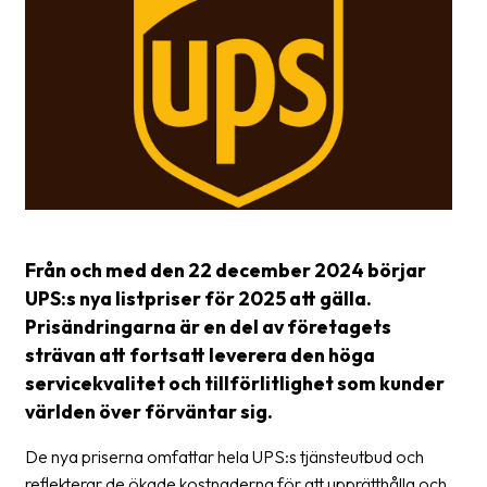
frågor
&
svar
Ordlista
Paketering
Frakthandlingar
Skrivarinställningar
Från och med den 22 december 2024 börjar
Tulldeklarationer
UPS:s nya listpriser för 2025 att gälla.
Prisändringarna är en del av företagets
Leveransvillkor
strävan att fortsatt leverera den höga
Upphämtningar
servicekvalitet och tillförlitlighet som kunder
världen över förväntar sig.
Manualer
De nya priserna omfattar hela UPS:s tjänsteutbud och
Nedladdningar
reflekterar de ökade kostnaderna för att upprätthålla och