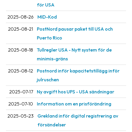
för USA
oss
2025-08-26
MID-Kod
Villkor
2025-08-21
PostNord pausar paket till USA och
Allmänna
Puerto Rico
villkor
2025-08-18
Tullregler USA - Nytt system för de
Integritet
minimis-gräns
Förbjudet
2025-08-12
Postnord inför kapacitetstillägg inför
och
farligt
julruschen
innehåll
2025-07-17
Ny avgift hos UPS - USA sändningar
2025-07-10
Information om en prisförändring
2025-05-23
Grekland inför digital registrering av
försändelser