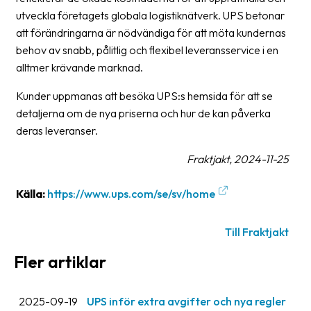
Streckkodsläsare
utveckla företagets globala logistiknätverk. UPS betonar
att förändringarna är nödvändiga för att möta kundernas
Kundtjänst
behov av snabb, pålitlig och flexibel leveransservice i en
alltmer krävande marknad.
Om
företaget
Kunder uppmanas att besöka UPS:s hemsida för att se
detaljerna om de nya priserna och hur de kan påverka
Om
deras leveranser.
Fraktjakt
Fraktjakt, 2024-11-25
Pressrum
Medarbetare
Källa:
https://www.ups.com/se/sv/home
Jobb
Till Fraktjakt
&
karriär
Fler artiklar
Nyhetsarkiv
2025-09-19
UPS inför extra avgifter och nya regler
Kontakta