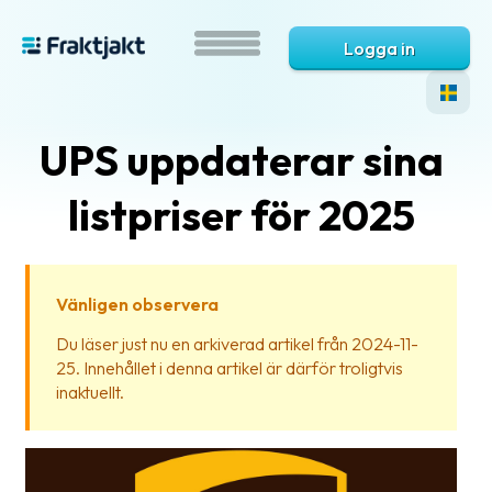
Logga in
UPS uppdaterar sina
listpriser för 2025
Vänligen observera
Vad
Du läser just nu en arkiverad artikel från 2024-11-
är
25. Innehållet i denna artikel är därför troligtvis
Fraktjakt?
inaktuellt.
Hjälp?
Vanliga